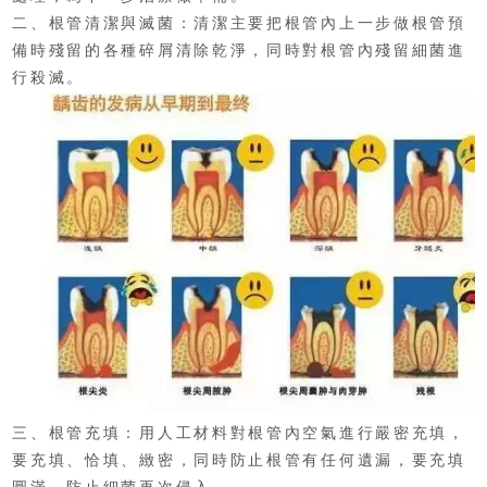
二、根管清潔與滅菌：清潔主要把根管內上一步做根管預
備時殘留的各種碎屑清除乾淨，同時對根管內殘留細菌進
行殺滅。
三、根管充填：用人工材料對根管內空氣進行嚴密充填，
要充填、恰填、緻密，同時防止根管有任何遺漏，要充填