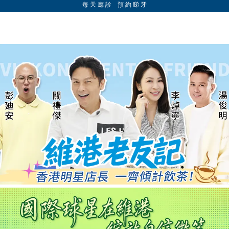
每 天 應 診 預 約 睇 牙