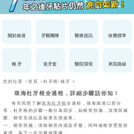
關於維港
牙醫團隊
醫療資訊
收費標準
種 牙
瓷牙套
醫院環境
來院路線
您的位置 >
首頁 >
杜牙根/補牙
>
珠海杜牙根全過程，詳細步驟話你知！
有市民想了解
珠海杜牙根
全過程，珠海維港口腔分
享，杜牙根
的步驟一般分為四步，如根管預備、清潔與滅
菌、根管充填以及檢查充填效果。
一、根管預備：清除根管內感染牙髓，同時做根管壁形狀
處理，為下一步治療做準備。