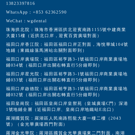
13823397816
WhatsApp：+853 62362590
WeChat：wgdental
珠海拱北院：珠海市香洲區拱北迎賓南路1155號中建商業
大廈15樓（近拱北口岸，迎賓百貨廣場對面）
福田口岸香江院：福田區福田口岸正對面，海悅華城104號
地鋪（東鐵線落馬洲站出關對面即到）
福田口岸廣場院：福田區裕亨路3-1號福田口岸商業廣場地
鋪034號（福田口岸出關右轉直行5分鐘即到）
福田口岸星光院：福田區裕亨路3-1號福田口岸商業廣場地
鋪033號（福田口岸出關右轉直行5分鐘即到）
福田口岸啟德院：福田區裕亨路3-1號福田口岸商業廣場地
鋪032號（福田口岸出關右轉直行5分鐘即到）
福田皇崗院：福田區皇崗口岸皇禦苑（皇城廣場C門）深港
1號地鋪全層（近福田口岸、皇崗口岸地鐵站E出口）
羅湖國貿院：羅湖區人民南路熙龍大廈一樓二樓（2043
號）（金光華廣場西門對面）
羅湖金光華院：羅湖區國貿金光華廣場東二門對面，南湖