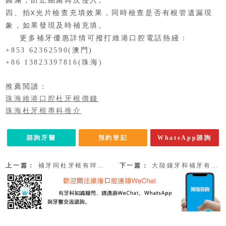
圓滿，防止細菌再次侵入。
四、拍
光片檢查充填效果，同時檢查是否有根管遺漏現
X
象，如果發現及時補充填。
更多補牙優惠詳情可撥打維港口腔電話熱綫：
+853 62362590(澳門)
+86 13823397816(珠海)
推薦閲讀：
珠海維港口腔杜牙根價錢
珠海杜牙根專科推介
諮詢牙醫
預約登記
WhatsApp諮詢
上一篇：
補牙同杜牙根有咩關係咧？拱北杜牙根幾錢？
下一篇：
大陸鑲牙和補牙有什麼區別？