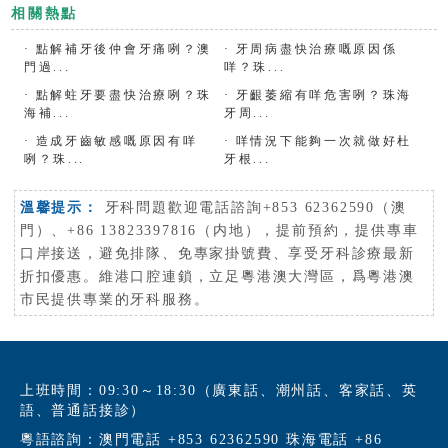
相關熱點
·
點解補牙後仲會牙痛咧？澳
·
牙周病盡快治療嘅原因係
門過...
咩？珠...
·
點解蛀牙要盡快治療咧？珠
·
牙齦萎縮有咩危害咧？珠海
海補...
牙周...
·
造成牙齒敏感嘅原因有咩
·
咩情況下能夠一次就做好杜
咧？珠...
牙根...
溫馨提示：
牙科問題歡迎電話諮詢+853 62362590（澳
門）、+86 13823397816（内地），提前預約，提供專車
口岸接送，避免排隊、免專家掛號費、享受牙科診療最新
折扣優惠。維港口腔連鎖，立足粵港澳大灣區，爲粵港澳
市民提供專業的牙科服務。
上班時間：09:30～18:30（廣東話、潮州話、客家話、英
語、普通話接診）
粵語諮詢：澳門電話 +853 62362590 珠海電話 +86