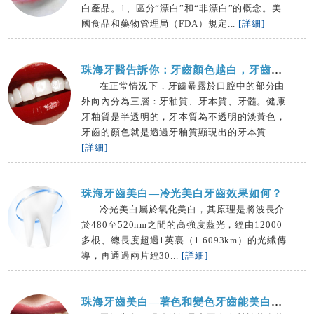
白產品。1、區分“漂白”和“非漂白”的概念。美
國食品和藥物管理局（FDA）規定...
[詳細]
珠海牙醫告訴你：牙齒顏色越白，牙齒越健康？
在正常情況下，牙齒暴露於口腔中的部分由
外向內分為三層：牙釉質、牙本質、牙髓。健康
牙釉質是半透明的，牙本質為不透明的淡黃色，
牙齒的顏色就是透過牙釉質顯現出的牙本質...
[詳細]
珠海牙齒美白—冷光美白牙齒效果如何？
冷光美白屬於氧化美白，其原理是將波長介
於480至520nm之間的高強度藍光，經由12000
多根、總長度超過1英裏（1.6093km）的光纖傳
導，再通過兩片經30...
[詳細]
珠海牙齒美白—著色和變色牙齒能美白嗎？