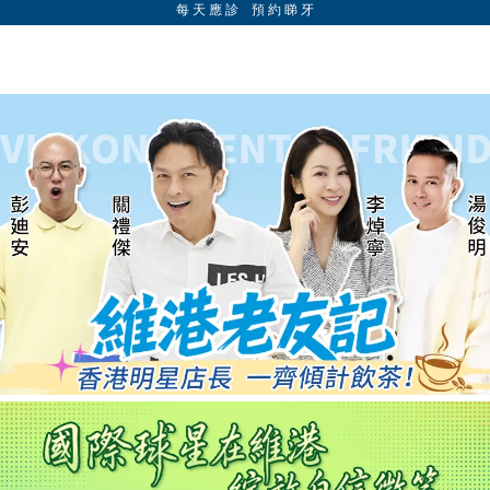
每 天 應 診 預 約 睇 牙