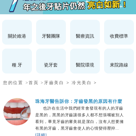
關於維港
牙醫團隊
醫療資訊
收費標準
種 牙
瓷牙套
醫院環境
來院路線
您的位置 >
首頁 >
牙齒美白
>
冷光美白
>
珠海牙醫告訴你：牙齒發黑的原因有什麼
也許在生活中我們經常會發現有的人的牙齒
是黑的，黑黑的牙齒讓很多人都不想張嘴被別人
看到，畢竟牙齒的審美就是潔白，沒有人想要擁
有黑的牙齒，黑牙齒會使人的心情變得壓抑...
[詳細]