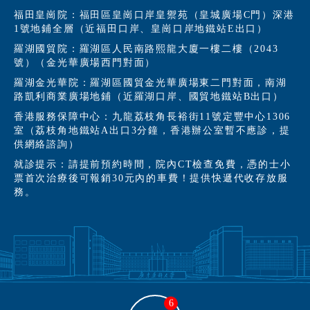
福田皇崗院：福田區皇崗口岸皇禦苑（皇城廣場C門）深港
1號地鋪全層（近福田口岸、皇崗口岸地鐵站E出口）
羅湖國貿院：羅湖區人民南路熙龍大廈一樓二樓（2043
號）（金光華廣場西門對面）
羅湖金光華院：羅湖區國貿金光華廣場東二門對面，南湖
路凱利商業廣場地鋪（近羅湖口岸、國貿地鐵站B出口）
香港服務保障中心：九龍荔枝角長裕街11號定豐中心1306
室（荔枝角地鐵站A出口3分鐘，香港辦公室暫不應診，提
供網絡諮詢）
就診提示：請提前預約時間，院內CT檢查免費，憑的士小
票首次治療後可報銷30元內的車費！提供快遞代收存放服
務。
6