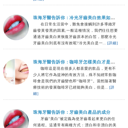
珠海牙醫告訴你：冷光牙齒美白效果如何？
在日常生活當中，難免會接觸到許多導緻牙
齒發黃發黑的因素;一般這種情況，我們往往想要
通過牙齒美白來恢復牙齒原本的白皙，那麼冷光
牙齒美白到底有沒有效呢?冷光美白是一...
[詳細]
珠海牙醫告訴你：咖啡牙怎樣美白才是最好的
咖啡這是現在很多人都喜愛的飲品，更有不
少人將它作為提神的有效方法，殊不知經常飲咖
啡會是我們的牙齒變色即“咖啡牙”。當然隨著醫
療技術的發展咖啡牙已經能夠美白，但是...
[詳
細]
珠海牙醫告訴你：牙齒美白產品的成分
牙齒"美白"被定義為使牙齒看起來更白的任
何過程。這通常有兩種方式：漂白和非漂白的美