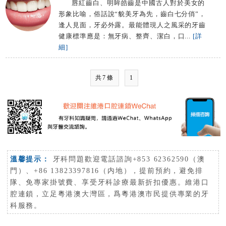
唇紅齒白、明眸皓齒是中國古人對於美女的
形象比喻，俗話說“貌美牙為先，齒白七分俏”，
逢人見面，牙必外露。最能體現人之風采的牙齒
健康標準應是：無牙病、整齊、潔白，口...
[詳
細]
共7條
1
溫馨提示：
牙科問題歡迎電話諮詢+853 62362590（澳
門）、+86 13823397816（内地），提前預約，避免排
隊、免專家掛號費、享受牙科診療最新折扣優惠。維港口
腔連鎖，立足粵港澳大灣區，爲粵港澳市民提供專業的牙
科服務。