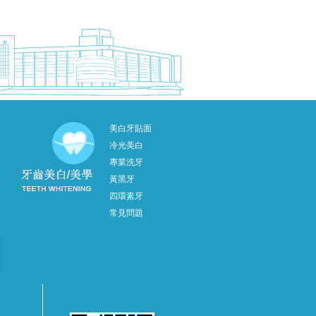
美白牙貼面
冷光美白
專業洗牙
黃黑牙
四環素牙
常見問題