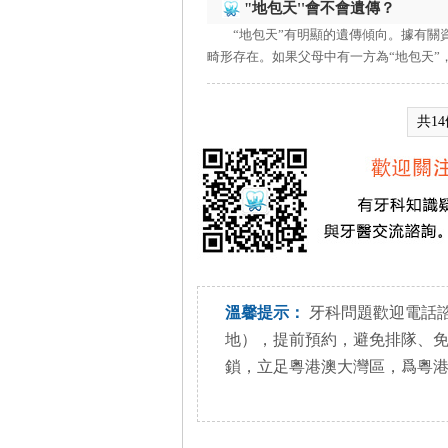
"地包天''會不會遺傳？
“地包天”有明顯的遺傳傾向。據有關
畸形存在。如果父母中有一方為“地包天”，小
共1
溫馨提示：
牙科問題歡迎電話諮詢+85
地），提前預約，避免排隊、
鎖，立足粵港澳大灣區，爲粵