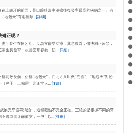
牙咬在上頜牙的前面，是口腔畸形中治療後復發率最高的疾病之一。有
。“地包天”有兩種類...
[詳細]
快矯正呢？
期，也可發生在恒牙期。反頜宜儘早治療，其意義為：儘快糾正反頜，
常生長發育；改善面形容貌，防...
[詳細]
稱前牙反頜，俗稱“地包天”，在北方又叫做“兜齒”。“地包天”對臉
（鼻子、上嘴唇）比正常人...
[詳細]
3歲換完牙齒再矯治”，這種觀點不完全正確。正確的是根據不同的牙
不齊或者牙齒前突，一般可以...
[詳細]