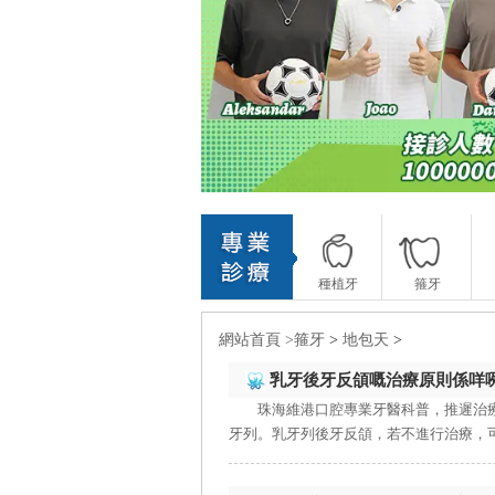
種植牙
箍牙
網站首頁 >
箍牙
>
地包天
>
乳牙後牙反頜嘅治療原則係咩咧
珠海維港口腔專業牙醫科普，推遲治
牙列。乳牙列後牙反頜，若不進行治療，可