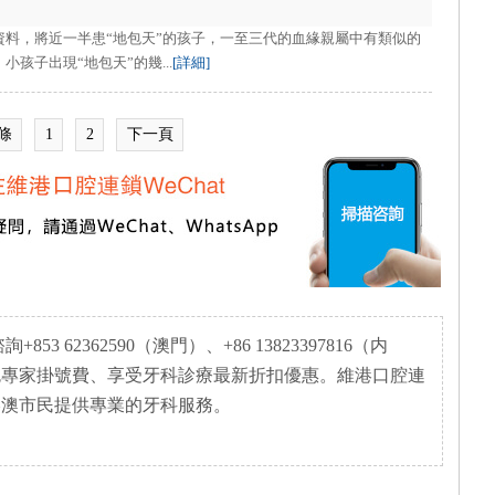
資料，將近一半患“地包天”的孩子，一至三代的血緣親屬中有類似的
孩子出現“地包天”的幾...
[詳細]
4條
1
2
下一頁
3 62362590（澳門）、+86 13823397816（内
免專家掛號費、享受牙科診療最新折扣優惠。維港口腔連
港澳市民提供專業的牙科服務。