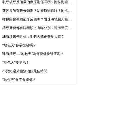
乳牙後牙反頜嘅治療原則係咩咧？附珠海箍牙收費2023
前牙反頜有咩分類咧？治療原則係咩？附拱北箍牙價目表2023
咩原因會導緻前牙反頜咧？附珠海地包天箍牙收費2023
箍牙牙套都有咩種類？有咩分别？珠海邊度做牙套好？
珠海牙醫告訴你：地包天矯正難度大嗎？
“地包天”容易復發嗎？
珠海箍牙—“地包天”為何要儘快矯正呢？
“地包天”要早治！
不要錯過牙齒矯治的最佳時間
"地包天''會不會遺傳？