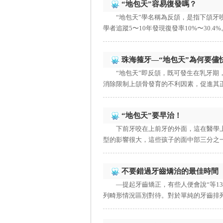
“地包天”容易復發嗎？
“地包天”學名稱為反頜，是指下頜
學者追蹤5〜10年發現復發率10%〜30.4%
珠海箍牙—“地包天”為何要儘
“地包天”即反頜，既可發生在乳牙
消除限制上頜骨發育的不利因素，促進其正
“地包天”要早治！
下前牙咬在上前牙的外面，這在醫學上
型的影響很大，這些孩子的面中部三分之一
不要錯過牙齒矯治的最佳時間
—提起牙齒矯正，有些人便會說“等1
列畸形情況區別對待。對於單純的牙齒排列