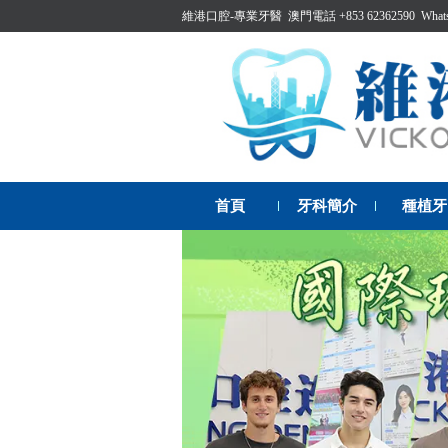
維港口腔-專業牙醫 澳門電話 +853 62362590 WhatsAp
首頁
牙科簡介
種植牙