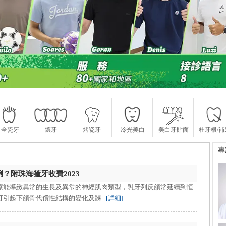
全瓷牙
鑲牙
烤瓷牙
冷光美白
美白牙貼面
杜牙根/補
專
？附珠海箍牙收費2023
療能導緻異常的生長及異常的神經肌肉類型，乳牙列反頜常延續到恒
引起下頜骨代償性結構的變化及髁...
[詳細]