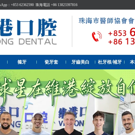
p：+853 62362590 珠海電話 +86 13823397816
箍牙
瓷牙套
牙齒美白
杜牙根/補牙
本