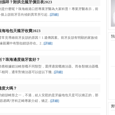
係咩？附拱北箍牙價目表2023
則是什麼呢？珠海維港口腔專業牙醫為大家科普！專業牙醫表示，前
個上頜前牙舌向傾斜異常所引起...
[詳細]
海地包天箍牙收費2023
預
普常見導緻前牙反頜的原因！1.遺傳因素。前牙反頜有明顯的家族傾
親屬中有類似錯頜存在。2...
[詳細]
别？珠海邊度做牙套好？
師應根據錯治畸形嘅不同類型，選擇適當嘅矯治器。而各類矯治器嘅
相同，通常對矯治器可以從以下幾...
[詳細]
難度大嗎？
的錯頜畸形之一，不過，給人安慰的是牙齒地包天是可以矯正的，那
易嗎?牙科正畸專家介紹，矯正...
[詳細]
實