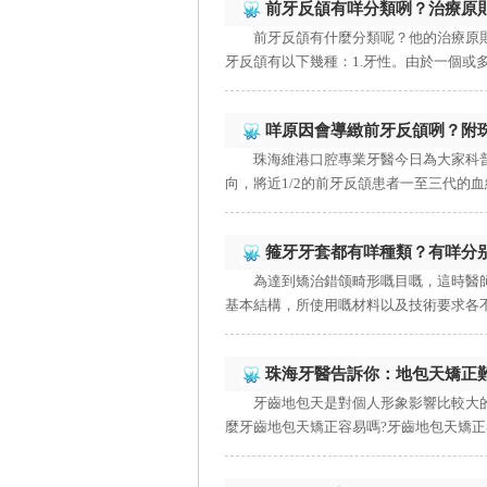
前牙反頜有咩分類咧？治療原則
前牙反頜有什麼分類呢？他的治療原
牙反頜有以下幾種：1.牙性。由於一個或多
咩原因會導緻前牙反頜咧？附珠
珠海維港口腔專業牙醫今日為大家科
向，將近1/2的前牙反頜患者一至三代的血緣
箍牙牙套都有咩種類？有咩分
為達到矯治錯颌畸形嘅目嘅，這時醫
基本結構，所使用嘅材料以及技術要求各不
珠海牙醫告訴你：地包天矯正
牙齒地包天是對個人形象影響比較大
麼牙齒地包天矯正容易嗎?牙齒地包天矯正容