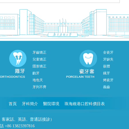
牙齒矯正
全瓷牙
兒童矯正
牙缺失
隱形矯正
嵌體
齙牙
鑲牙
地包天
烤瓷牙
牙列不齊
義齒
首頁
牙科簡介
醫院環境
珠海維港口腔科價目表
潮州話、客家話、英語、普通話接診）
86 13823397816