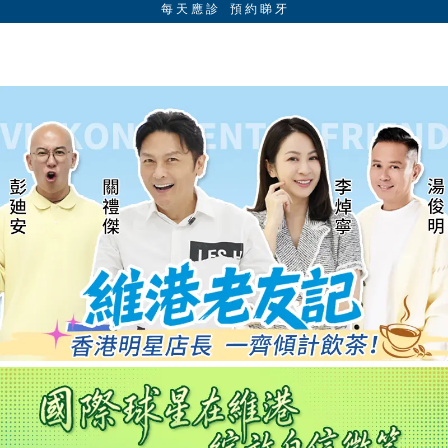
每 天 應 診 預 約 睇 牙