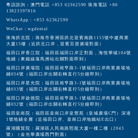
粵語諮詢：澳門電話 +853 62362590 珠海電話 +86
13823397816
WhatsApp：+853 62362590
WeChat：wgdental
珠海拱北院：珠海市香洲區拱北迎賓南路1155號中建商業
大廈15樓（近拱北口岸，迎賓百貨廣場對面）
福田口岸香江院：福田區福田口岸正對面，海悅華城104號
地鋪（東鐵線落馬洲站出關對面即到）
福田口岸廣場院：福田區裕亨路3-1號福田口岸商業廣場地
鋪034號（福田口岸出關右轉直行5分鐘即到）
福田口岸星光院：福田區裕亨路3-1號福田口岸商業廣場地
鋪033號（福田口岸出關右轉直行5分鐘即到）
福田口岸啟德院：福田區裕亨路3-1號福田口岸商業廣場地
鋪032號（福田口岸出關右轉直行5分鐘即到）
福田皇崗院：福田區皇崗口岸皇禦苑（皇城廣場C門）深港
1號地鋪全層（近福田口岸、皇崗口岸地鐵站E出口）
羅湖國貿院：羅湖區人民南路熙龍大廈一樓二樓（2043
號）（金光華廣場西門對面）