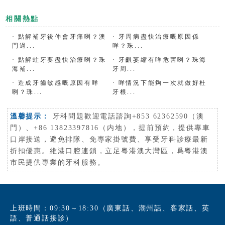
相關熱點
·
點解補牙後仲會牙痛咧？澳
·
牙周病盡快治療嘅原因係
門過...
咩？珠...
·
點解蛀牙要盡快治療咧？珠
·
牙齦萎縮有咩危害咧？珠海
海補...
牙周...
·
造成牙齒敏感嘅原因有咩
·
咩情況下能夠一次就做好杜
咧？珠...
牙根...
溫馨提示：
牙科問題歡迎電話諮詢+853 62362590（澳
門）、+86 13823397816（内地），提前預約，提供專車
口岸接送，避免排隊、免專家掛號費、享受牙科診療最新
折扣優惠。維港口腔連鎖，立足粵港澳大灣區，爲粵港澳
市民提供專業的牙科服務。
上班時間：09:30～18:30（廣東話、潮州話、客家話、英
語、普通話接診）