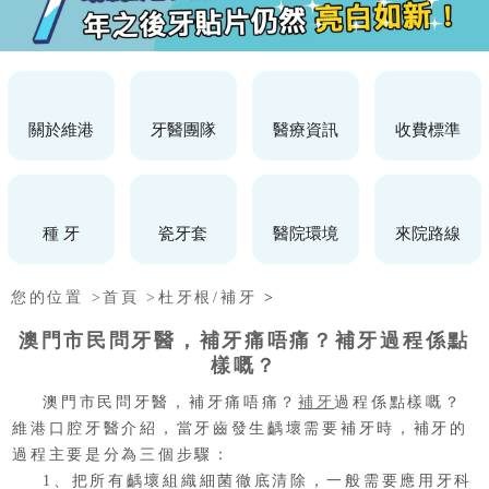
關於維港
牙醫團隊
醫療資訊
收費標準
種 牙
瓷牙套
醫院環境
來院路線
您的位置 >
首頁 >
杜牙根/補牙
>
澳門市民問牙醫，補牙痛唔痛？補牙過程係點
樣嘅？
澳門市民問牙醫，補牙痛唔痛？
補牙
過程係點樣嘅？
維港口腔牙醫介紹，當牙齒發生齲壞需要補牙時，補牙的
過程主要是分為三個步驟：
1、把所有齲壞組織細菌徹底清除，一般需要應用牙科