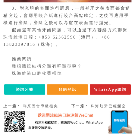
3、對充填的表面進行調磨，一般補牙之後表面都會稍
稍突起，會應用咬合紙進行咬合高點確定，之後再應用手
機進行磨除，磨除之後可以考慮在表面進行拋光。
假如還有其他牙齒問題，可以通過下方聯絡方式聯繫
珠海維港口腔
：+853 62362590（澳門）、+86
13823397816（珠海）。
推薦閱讀：
種植體按結構分類有咩類型咧？
珠海維港口腔收費標準
諮詢牙醫
預約登記
WhatsApp諮詢
上一篇：
咩原因會導緻根尖周病咧？附珠海杜牙根加牙套收費2023
下一篇：
珠海蛀牙已經爛空了怎麼辦？