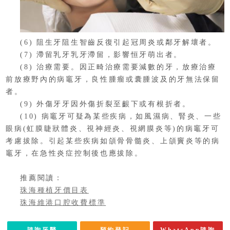
(6) 阻生牙阻生智齒反復引起冠周炎或鄰牙解壞者。
(7) 滯留乳牙乳牙滯留，影響恒牙萌出者。
(8) 治療需要。因正畸治療需要減數的牙，放療治療
前放療野內的病竈牙，良性腫瘤或囊腫波及的牙無法保留
者。
(9) 外傷牙牙因外傷折裂至齦下或有根折者。
(10) 病竈牙可疑為某些疾病，如風濕病、腎炎、一些
眼病(虹膜睫狀體炎、視神經炎、視網膜炎等)的病竈牙可
考慮拔除。引起某些疾病如頜骨骨髓炎、上頜竇炎等的病
竈牙，在急性炎症控制後也應拔除。
推薦閱讀：
珠海種植牙價目表
珠海維港口腔收費標準
諮詢牙醫
預約登記
WhatsApp諮詢