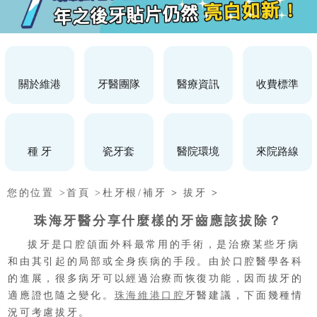
關於維港
牙醫團隊
醫療資訊
收費標準
種 牙
瓷牙套
醫院環境
來院路線
您的位置 >
首頁 >
杜牙根/補牙
>
拔牙
>
珠海牙醫分享什麼樣的牙齒應該拔除？
拔牙是口腔頜面外科最常用的手術，是治療某些牙病
和由其引起的局部或全身疾病的手段。由於口腔醫學各科
的進展，很多病牙可以經過治療而恢復功能，因而拔牙的
適應證也隨之變化。
珠海維港口腔
牙醫建議，下面幾種情
況可考慮拔牙。