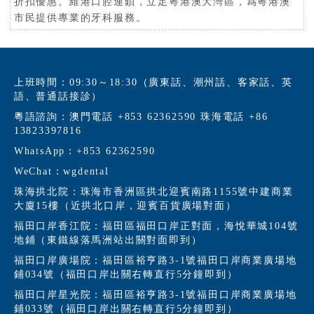
折扣優惠。維港口腔連鎖，立足粵港澳大灣區，爲粵港澳
市民提供專業的牙科服務。
上班時間：09:30～18:30（廣東話、潮州話、客家話、英
語、普通話接診）
粵語諮詢：澳門電話 +853 62362590 珠海電話 +86
13823397816
WhatsApp：+853 62362590
WeChat：wgdental
珠海拱北院：珠海市香洲區拱北迎賓南路1155號中建商業
大廈15樓（近拱北口岸，迎賓百貨廣場對面）
福田口岸香江院：福田區福田口岸正對面，海悅華城104號
地鋪（東鐵線落馬洲站出關對面即到）
福田口岸廣場院：福田區裕亨路3-1號福田口岸商業廣場地
鋪034號（福田口岸出關右轉直行5分鐘即到）
福田口岸星光院：福田區裕亨路3-1號福田口岸商業廣場地
鋪033號（福田口岸出關右轉直行5分鐘即到）