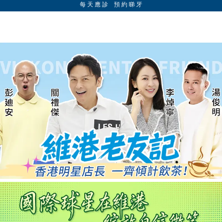
每 天 應 診 預 約 睇 牙