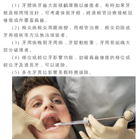
(1) 牙體病牙齒大面積齲壞難以修復者。有時如果牙
根及根周情況好，可考慮保留牙根，經過根管治療後樁冠
修復或作覆蓋義齒。
(2) 根尖病根尖周圍病變，用根管治療、根尖切除或
牙再植術等方法無法保留者。
(3) 牙周病晚期牙周病，牙鬆動較重，牙周骨組織大
部分破壞者。
(4) 移位或錯位牙影響功能，妨礙義齒修復的移位或
錯位牙及過長牙，可以拔除。
(5) 多生牙異位影響美觀時應拔除。