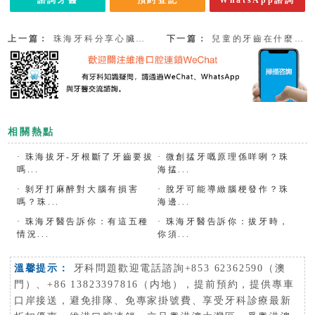
上一篇：
珠海牙科分享心臟病、高血壓能否拔牙?
下一篇：
兒童的牙齒在什麼樣的情況下應當拔除？
相關熱點
·
珠海拔牙-牙根斷了牙齒要拔
·
微創掹牙嘅原理係咩咧？珠
嗎...
海掹...
·
剝牙打麻醉對大腦有損害
·
脫牙可能導緻腦梗發作？珠
嗎？珠...
海邊...
·
珠海牙醫告訴你：有這五種
·
珠海牙醫告訴你：拔牙時，
情況...
你須...
溫馨提示：
牙科問題歡迎電話諮詢+853 62362590（澳
門）、+86 13823397816（内地），提前預約，提供專車
口岸接送，避免排隊、免專家掛號費、享受牙科診療最新