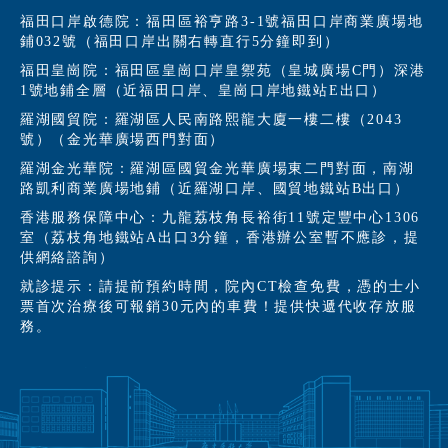
福田口岸啟德院：福田區裕亨路3-1號福田口岸商業廣場地
鋪032號（福田口岸出關右轉直行5分鐘即到）
福田皇崗院：福田區皇崗口岸皇禦苑（皇城廣場C門）深港
1號地鋪全層（近福田口岸、皇崗口岸地鐵站E出口）
羅湖國貿院：羅湖區人民南路熙龍大廈一樓二樓（2043
號）（金光華廣場西門對面）
羅湖金光華院：羅湖區國貿金光華廣場東二門對面，南湖
路凱利商業廣場地鋪（近羅湖口岸、國貿地鐵站B出口）
香港服務保障中心：九龍荔枝角長裕街11號定豐中心1306
室（荔枝角地鐵站A出口3分鐘，香港辦公室暫不應診，提
供網絡諮詢）
就診提示：請提前預約時間，院內CT檢查免費，憑的士小
票首次治療後可報銷30元內的車費！提供快遞代收存放服
務。