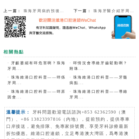
上一篇：
珠海牙周病的預後和治療計畫
下一篇：
珠海牙醫介紹牙周疾病的最初三大症狀
相關熱點
·
牙齦萎縮有咩危害咧？珠海
·
咩情況會導緻牙齒鬆動咧？
牙周...
附珠...
·
珠海維港口腔科普——咩係
·
珠海維港口腔科普——牙髓
牙周...
病點...
·
珠海維港口腔科普——咩原
·
珠海維港口腔科普——導緻
因會...
牙周...
溫馨提示：
牙科問題歡迎電話諮詢+853 62362590（澳
門）、+86 13823397816（内地），提前預約，提供專車
口岸接送，避免排隊、免專家掛號費、享受牙科診療最新
折扣優惠。維港口腔連鎖，立足粵港澳大灣區，爲粵港澳