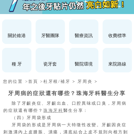
關於維港
牙醫團隊
醫療資訊
收費標準
種 牙
瓷牙套
醫院環境
來院路線
您的位置 >
首頁 >
杜牙根/補牙
>
牙周炎
>
牙周病的症狀還有哪些？珠海牙科醫生分享
除了牙齦炎症、牙齦出血、口腔異味或口臭，牙周病
的症狀還有哪些？
珠海牙科
醫生分享：
（四）牙周袋形成
牙周袋的形成是牙周病一大特徵性改變。牙齦因炎症
刺激溝內上皮腫脹、潰瘍，溝底結合上皮不規則向根方剝