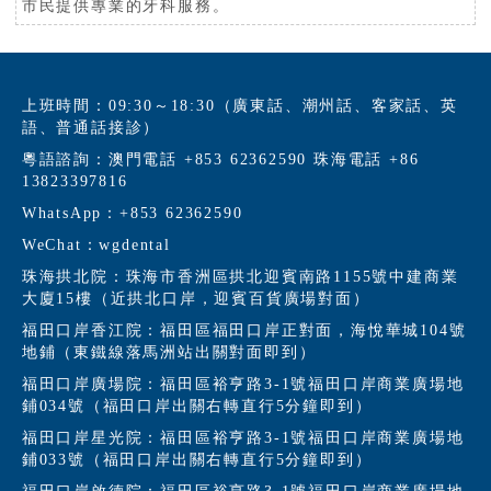
市民提供專業的牙科服務。
上班時間：09:30～18:30（廣東話、潮州話、客家話、英
語、普通話接診）
粵語諮詢：澳門電話 +853 62362590 珠海電話 +86
13823397816
WhatsApp：+853 62362590
WeChat：wgdental
珠海拱北院：珠海市香洲區拱北迎賓南路1155號中建商業
大廈15樓（近拱北口岸，迎賓百貨廣場對面）
福田口岸香江院：福田區福田口岸正對面，海悅華城104號
地鋪（東鐵線落馬洲站出關對面即到）
福田口岸廣場院：福田區裕亨路3-1號福田口岸商業廣場地
鋪034號（福田口岸出關右轉直行5分鐘即到）
福田口岸星光院：福田區裕亨路3-1號福田口岸商業廣場地
鋪033號（福田口岸出關右轉直行5分鐘即到）