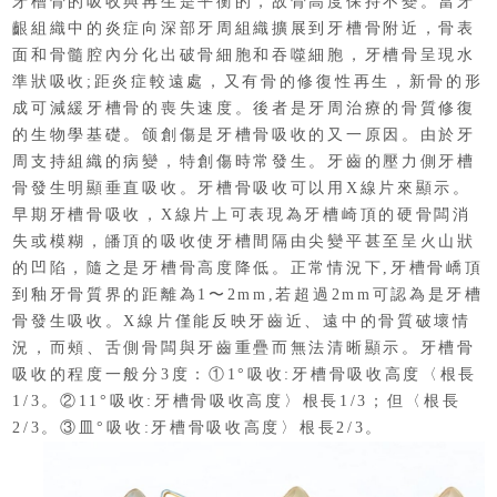
牙槽骨的吸收與再生是平衡的，故骨高度保持不變。當牙
齦組織中的炎症向深部牙周組織擴展到牙槽骨附近，骨表
面和骨髓腔內分化出破骨細胞和吞噬細胞，牙槽骨呈現水
準狀吸收;距炎症較遠處，又有骨的修復性再生，新骨的形
成可減緩牙槽骨的喪失速度。後者是牙周治療的骨質修復
的生物學基礎。颌創傷是牙槽骨吸收的又一原因。由於牙
周支持組織的病變，特創傷時常發生。牙齒的壓力側牙槽
骨發生明顯垂直吸收。牙槽骨吸收可以用X線片來顯示。
早期牙槽骨吸收，X線片上可表現為牙槽崎頂的硬骨闆消
失或模糊，皤頂的吸收使牙槽間隔由尖變平甚至呈火山狀
的凹陷，隨之是牙槽骨高度降低。正常情況下,牙槽骨嶠頂
到釉牙骨質界的距離為1〜2mm,若超過2mm可認為是牙槽
骨發生吸收。X線片僅能反映牙齒近、遠中的骨質破壞情
況，而頰、舌側骨闆與牙齒重疊而無法清晰顯示。牙槽骨
吸收的程度一般分3度：①1°吸收:牙槽骨吸收高度〈根長
1/3。②11°吸收:牙槽骨吸收高度〉根長1/3；但〈根長
2/3。③皿°吸收:牙槽骨吸收高度〉根長2/3。