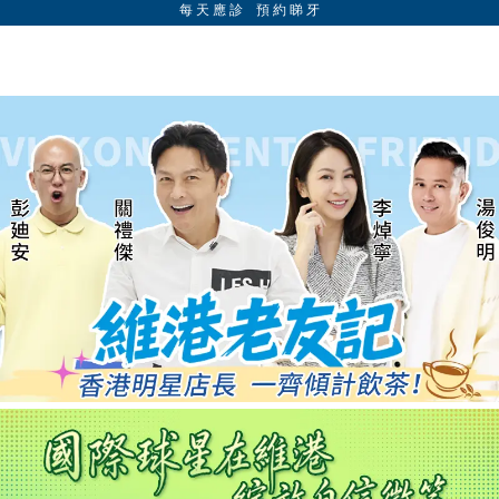
每 天 應 診 預 約 睇 牙