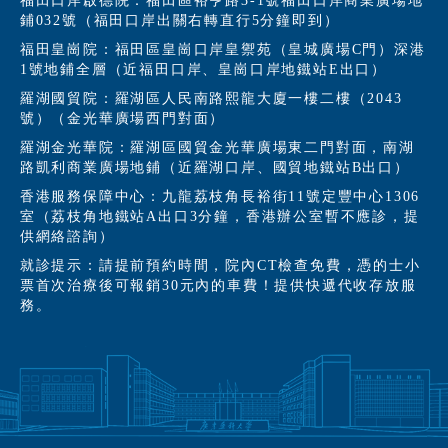
福田口岸啟德院：福田區裕亨路3-1號福田口岸商業廣場地
鋪032號（福田口岸出關右轉直行5分鐘即到）
福田皇崗院：福田區皇崗口岸皇禦苑（皇城廣場C門）深港
1號地鋪全層（近福田口岸、皇崗口岸地鐵站E出口）
羅湖國貿院：羅湖區人民南路熙龍大廈一樓二樓（2043
號）（金光華廣場西門對面）
羅湖金光華院：羅湖區國貿金光華廣場東二門對面，南湖
路凱利商業廣場地鋪（近羅湖口岸、國貿地鐵站B出口）
香港服務保障中心：九龍荔枝角長裕街11號定豐中心1306
室（荔枝角地鐵站A出口3分鐘，香港辦公室暫不應診，提
供網絡諮詢）
就診提示：請提前預約時間，院內CT檢查免費，憑的士小
票首次治療後可報銷30元內的車費！提供快遞代收存放服
務。