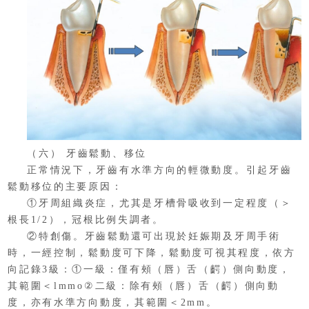
（六） 牙齒鬆動、移位
正常情況下，牙齒有水準方向的輕微動度。引起牙齒
鬆動移位的主要原因：
①牙周組織炎症，尤其是牙槽骨吸收到一定程度（＞
根長1/2），冠根比例失調者。
②特創傷。牙齒鬆動還可出現於妊娠期及牙周手術
時，一經控制，鬆動度可下降，鬆動度可視其程度，依方
向記錄3級：①一級：僅有頰（唇）舌（齶）側向動度，
其範圍＜lmmo②二級：除有頰（唇）舌（齶）側向動
度，亦有水準方向動度，其範圍＜2mm。