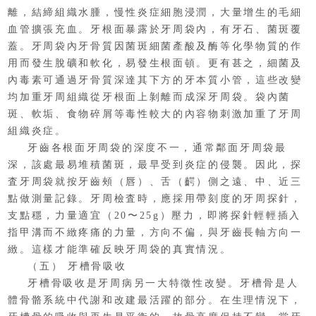
離，結締組織水腫，慢性炎症細胞浸潤，大量增生的毛細
血管擴張充血。牙根面暴露於牙周袋內，有牙石、菌斑覆
蓋。牙周袋內牙骨質因菌斑細菌產酸及酶等化學物質的作
用而發生脫礦和軟化，易發生根面頓。更有甚之，細菌及
內毒素可通過牙骨質深達其下方的牙本質小管，這些改變
均加重牙周組織從牙根面上剝離而成深牙周袋。袋內菌
斑、軟垢、食物碎屑等毒性較大的內容物刺激加重了牙周
組織炎症。
牙齒各根面牙周袋的深度不一，通常鄰面牙周袋最
深，該處最易堆積菌斑，最早受到炎症的侵襲。因此，探
査牙周袋就按牙齒頰（唇）、舌（齶）側之遠、中、近三
點做測量記錄。牙周檢査時，應採用帶刻度的牙周探針，
支點穩，力量適宜（20〜25g）壓力，即將探針輕輕插入
指甲溝而不緻疼痛的力量，方向不偏，與牙齒長軸方向一
緻。這樣才能準確反映牙周袋的真實情況。
（五） 牙槽骨吸收
牙槽骨吸收是牙周病另一大特徵性改變。牙槽骨是人
體骨骼系統中代謝和改建最活躍的部分。在生理情況下，