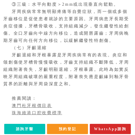
③三級：水平向動度＞2mm或出現垂直向鬆動。
牙周疾病常常無明顯疼痛等自覺症狀，而一個或多個
牙齒移位是促使患者就診的主要原因。牙周病患牙長期受
炎症侵擾，牙槽骨吸收，支持組織減少，發生繼發性給創
傷。全口牙齒向中線方向移位，造成開唇露齒；牙周病晚
期牙齒可向任何方向移位，以緩解繼發性特創傷。
（七）牙齦退縮
牙齦退縮和牙根暴露是牙周疾病常有的表現。炎症和
颌創傷使牙槽骨慢慢吸收，牙齒支持組織不斷降低，牙周
組織附著喪失，牙齦明顯退縮，牙根暴露。此時為如實反
映牙周組織破壞的嚴重程度，附著喪失應是齦緣到釉牙骨
質界的距離與牙周袋深度之和。
推薦閱讀：
澳門杜牙根價目表
珠海維港口腔收費標準
諮詢牙醫
預約登記
WhatsApp諮詢