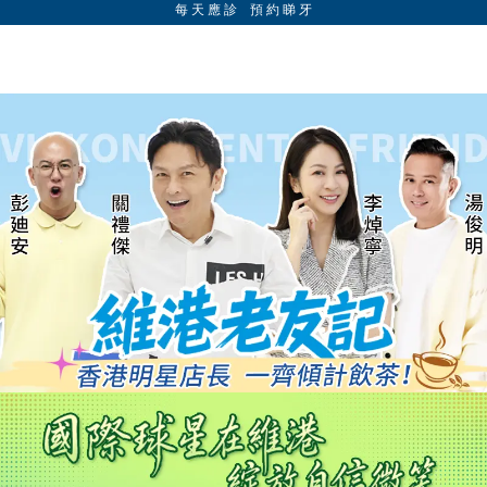
每 天 應 診 預 約 睇 牙