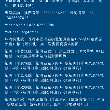
上班時間：09:30～18:30（廣東話、潮州話、客家話、英
語、普通話接診）
粵語諮詢：澳門電話 +853 62362590 珠海電話 +86
13823397816
WhatsApp：+853 62362590
WeChat：wgdental
珠海拱北院：珠海市香洲區拱北迎賓南路1155號中建商業
大廈15樓（近拱北口岸，迎賓百貨廣場對面）
福田口岸香江院：福田區福田口岸正對面，海悅華城104號
地鋪（東鐵線落馬洲站出關對面即到）
福田口岸廣場院：福田區裕亨路3-1號福田口岸商業廣場地
鋪034號（福田口岸出關右轉直行5分鐘即到）
福田口岸星光院：福田區裕亨路3-1號福田口岸商業廣場地
鋪033號（福田口岸出關右轉直行5分鐘即到）
福田口岸啟德院：福田區裕亨路3-1號福田口岸商業廣場地
鋪032號（福田口岸出關右轉直行5分鐘即到）
福田皇崗院：福田區皇崗口岸皇禦苑（皇城廣場C門）深港
1號地鋪全層（近福田口岸、皇崗口岸地鐵站E出口）