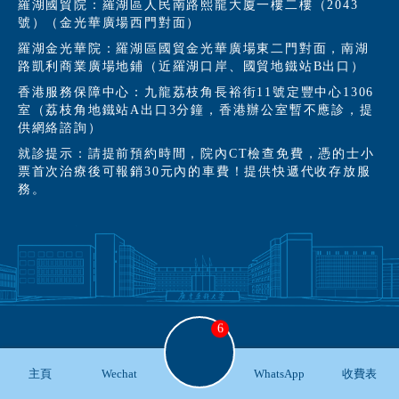
羅湖國貿院：羅湖區人民南路熙龍大廈一樓二樓（2043
號）（金光華廣場西門對面）
羅湖金光華院：羅湖區國貿金光華廣場東二門對面，南湖
路凱利商業廣場地鋪（近羅湖口岸、國貿地鐵站B出口）
香港服務保障中心：九龍荔枝角長裕街11號定豐中心1306
室（荔枝角地鐵站A出口3分鐘，香港辦公室暫不應診，提
供網絡諮詢）
就診提示：請提前預約時間，院內CT檢查免費，憑的士小
票首次治療後可報銷30元內的車費！提供快遞代收存放服
務。
6
主頁
Wechat
WhatsApp
收費表