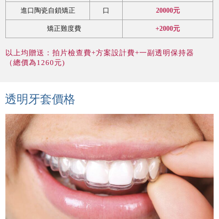
進口陶瓷自鎖矯正
口
20000元
矯正難度費
+2000元
以上均贈送：拍片檢查費+方案設計費+一副透明保持器
（總價為1260元)
透明牙套價格