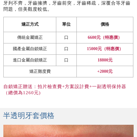
牙列不齊，牙齒擁擠，牙齒前突，牙齒稀疏，深覆合等牙齒
問題，但美觀度較低。
矯正方式
單位
價格
傳統金屬矯正
口
6600元（特惠價）
國產金屬自鎖矯正
口
15000元（特惠價）
進口金屬自鎖矯正
口
18800元
矯正難度費
+2000元
自鎖矯正贈送：拍片檢查費+方案設計費+一副透明保持器
（總價為1260元)
半透明牙套價格