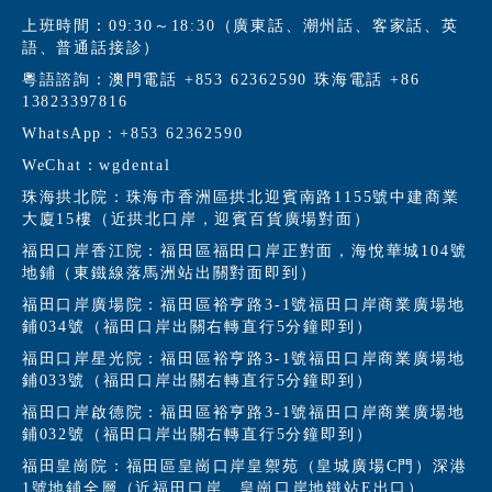
上班時間：09:30～18:30（廣東話、潮州話、客家話、英
語、普通話接診）
粵語諮詢：澳門電話 +853 62362590 珠海電話 +86
13823397816
WhatsApp：+853 62362590
WeChat：wgdental
珠海拱北院：珠海市香洲區拱北迎賓南路1155號中建商業
大廈15樓（近拱北口岸，迎賓百貨廣場對面）
福田口岸香江院：福田區福田口岸正對面，海悅華城104號
地鋪（東鐵線落馬洲站出關對面即到）
福田口岸廣場院：福田區裕亨路3-1號福田口岸商業廣場地
鋪034號（福田口岸出關右轉直行5分鐘即到）
福田口岸星光院：福田區裕亨路3-1號福田口岸商業廣場地
鋪033號（福田口岸出關右轉直行5分鐘即到）
福田口岸啟德院：福田區裕亨路3-1號福田口岸商業廣場地
鋪032號（福田口岸出關右轉直行5分鐘即到）
福田皇崗院：福田區皇崗口岸皇禦苑（皇城廣場C門）深港
1號地鋪全層（近福田口岸、皇崗口岸地鐵站E出口）