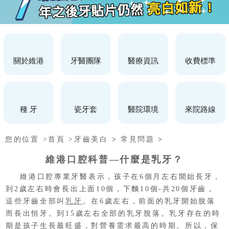
關於維港
牙醫團隊
醫療資訊
收費標準
種 牙
瓷牙套
醫院環境
來院路線
您的位置 >
首頁 >
牙齒美白
>
常見問題
>
維港口腔科普—什麼是乳牙？
維港口腔專業牙醫表示，孩子在6個月左右開始長牙，
到2歲左右時會長出上面10個，下麵10個-共20個牙齒，
這些牙齒全部叫
乳牙
。在6歲左右，前面的乳牙開始脫落
而長出恒牙。到15歲左右全部的乳牙脫落。乳牙存在的時
期是孩子生長最旺盛，對營養需求最高的時期。所以，保