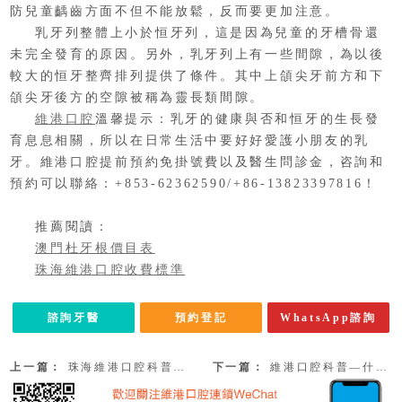
防兒童齲齒方面不但不能放鬆，反而要更加注意。
乳牙列整體上小於恒牙列，這是因為兒童的牙槽骨還
未完全發育的原因。另外，乳牙列上有一些間隙，為以後
較大的恒牙整齊排列提供了條件。其中上頜尖牙前方和下
頜尖牙後方的空隙被稱為靈長類間隙。
維港口腔
溫馨提示：乳牙的健康與否和恒牙的生長發
育息息相關，所以在日常生活中要好好愛護小朋友的乳
牙。維港口腔提前預約免掛號費以及醫生問診金，咨詢和
預約可以聯絡：+853-62362590/+86-13823397816！
推薦閱讀：
澳門杜牙根價目表
珠海維港口腔收費標準
諮詢牙醫
預約登記
WhatsApp諮詢
上一篇：
珠海維港口腔科普—什麼是乳牙列、恒牙列和混合牙列？
下一篇：
維港口腔科普—什麼是前牙、前磨牙和磨牙呢？