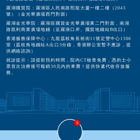
羅湖國貿院：羅湖區人民南路熙龍大廈一樓二樓（2043
號）（金光華廣場西門對面）
羅湖金光華院：羅湖區國貿金光華廣場東二門對面，南湖
路凱利商業廣場地鋪（近羅湖口岸、國貿地鐵站B出口）
香港服務保障中心：九龍荔枝角長裕街11號定豐中心1306
室（荔枝角地鐵站A出口3分鐘，香港辦公室暫不應診，提
供網絡諮詢）
就診提示：請提前預約時間，院內CT檢查免費，憑的士小
票首次治療後可報銷30元內的車費！提供快遞代收存放服
務。
6