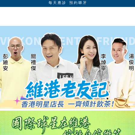
每 天 應 診 預 約 睇 牙