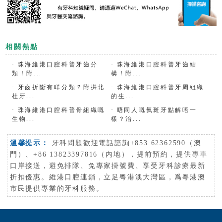
相關熱點
·
珠海維港口腔科普牙齒分
·
珠海維港口腔科普牙齒結
類！附...
構！附...
·
牙齒折斷有咩分類？附拱北
·
珠海維港口腔科普牙周組織
杜牙...
的生...
·
珠海維港口腔科普骨組織嘅
·
唔同人嘅氟斑牙點解唔一
生物...
樣？治...
溫馨提示：
牙科問題歡迎電話諮詢+853 62362590（澳
門）、+86 13823397816（内地），提前預約，提供專車
口岸接送，避免排隊、免專家掛號費、享受牙科診療最新
折扣優惠。維港口腔連鎖，立足粵港澳大灣區，爲粵港澳
市民提供專業的牙科服務。