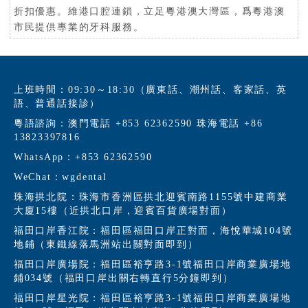
折扣優惠。維港口腔連鎖，立足粵港澳大灣區，爲粵港澳
市民提供專業的牙科服務。
上班時間：09:30～18:30（廣東話、潮州話、客家話、英
語、普通話接診）
粵語諮詢：澳門電話 +853 62362590 珠海電話 +86
13823397816
WhatsApp：+853 62362590
WeChat：wgdental
珠海拱北院：珠海市香洲區拱北迎賓南路1155號中建商業
大廈15樓（近拱北口岸，迎賓百貨廣場對面）
福田口岸香江院：福田區福田口岸正對面，海悅華城104號
地鋪（東鐵線落馬洲站出關對面即到）
福田口岸廣場院：福田區裕亨路3-1號福田口岸商業廣場地
鋪034號（福田口岸出關右轉直行5分鐘即到）
福田口岸星光院：福田區裕亨路3-1號福田口岸商業廣場地