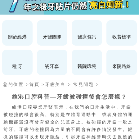
關於維港
牙醫團隊
醫療資訊
收費標準
種 牙
瓷牙套
醫院環境
來院路線
您的位置 >
首頁 >
牙齒美白
>
常見問題
>
維港口腔科普—牙齒被碰撞後會怎麼樣？
維港口腔專業牙醫表示，在我們的日常生活中，
牙齒
被碰撞的機會很高。特別是在體育運動中，或者身體的運
動機能還沒有發育健全的兒童身上。被碰撞的牙齒一般是
前牙。牙齒的碰撞因為力量的不同會有許多情況發生。輕
微的碰撞可以出現牙隱裂，引起牙齒神經暫時失去反應的