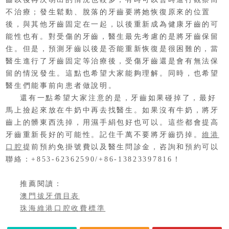
不治療；發生鬆動、脫落的牙齒要將她恢復原來的位置
後，與其他牙齒固定在一起，以後重新成為健康牙齒的可
能性也有。對受傷的牙齒，醫生最先考慮的是將牙齒保留
住。但是，預測牙齒以後是否能重新恢復是很困難的，當
醫生進行了牙齒固定等治療後，受傷牙齒還是會有無法保
留的情況發生。這點也希望大家能夠理解。同時，也希望
醫生們能事前向患者做說明。
還有一點希望大家注意的是，牙齒如果碰掉了，最好
馬上撿起來放在牛奶中再去找醫生。如果沒有牛奶，將牙
齒上的髒東西洗掉，用濕手絹包好也可以。這些都會提高
牙齒重新長好的可能性。記住千萬不要將牙齒扔掉。
維港
口腔
提前預約免掛號費以及醫生問診金，咨詢和預約可以
聯絡：+853-62362590/+86-13823397816！
推薦閱讀：
澳門拔牙價目表
珠海維港口腔收費標準