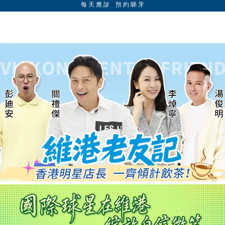
每 天 應 診 預 約 睇 牙