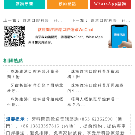
諮詢牙醫
預約登記
WhatsApp諮詢
上一篇：
維港口腔科普—什麼是顳頜關節症？
下一篇：
維港口腔科普—什麼是牙齒斷裂和牙隱裂呢？
相關熱點
·
珠海維港口腔科普牙齒分
·
珠海維港口腔科普牙齒結
類！附...
構！附...
·
牙齒折斷有咩分類？附拱北
·
珠海維港口腔科普牙周組織
杜牙...
的生...
·
珠海維港口腔科普骨組織嘅
·
唔同人嘅氟斑牙點解唔一
生物...
樣？治...
溫馨提示：
牙科問題歡迎電話諮詢+853 62362590（澳
門）、+86 13823397816（内地），提前預約，提供專車
口岸接送，避免排隊、免專家掛號費、享受牙科診療最新