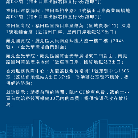
鋪033號（福田口岸出關右轉直行5分鐘即到）
福田口岸啟德院：福田區裕亨路3-1號福田口岸商業廣場地
鋪032號（福田口岸出關右轉直行5分鐘即到）
福田皇崗院：福田區皇崗口岸皇禦苑（皇城廣場C門）深港
1號地鋪全層（近福田口岸、皇崗口岸地鐵站E出口）
羅湖國貿院：羅湖區人民南路熙龍大廈一樓二樓（2043
號）（金光華廣場西門對面）
羅湖金光華院：羅湖區國貿金光華廣場東二門對面，南湖
路凱利商業廣場地鋪（近羅湖口岸、國貿地鐵站B出口）
香港服務保障中心：九龍荔枝角長裕街11號定豐中心1306
室（荔枝角地鐵站A出口3分鐘，香港辦公室暫不應診，提
供網絡諮詢）
就診提示：請提前預約時間，院內CT檢查免費，憑的士小
票首次治療後可報銷30元內的車費！提供快遞代收存放服
務。