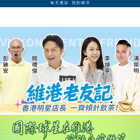
每 天 應 診 預 約 睇 牙