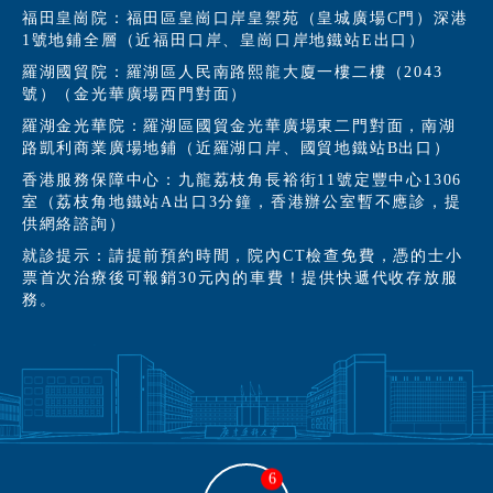
福田皇崗院：福田區皇崗口岸皇禦苑（皇城廣場C門）深港
1號地鋪全層（近福田口岸、皇崗口岸地鐵站E出口）
羅湖國貿院：羅湖區人民南路熙龍大廈一樓二樓（2043
號）（金光華廣場西門對面）
羅湖金光華院：羅湖區國貿金光華廣場東二門對面，南湖
路凱利商業廣場地鋪（近羅湖口岸、國貿地鐵站B出口）
香港服務保障中心：九龍荔枝角長裕街11號定豐中心1306
室（荔枝角地鐵站A出口3分鐘，香港辦公室暫不應診，提
供網絡諮詢）
就診提示：請提前預約時間，院內CT檢查免費，憑的士小
票首次治療後可報銷30元內的車費！提供快遞代收存放服
務。
6