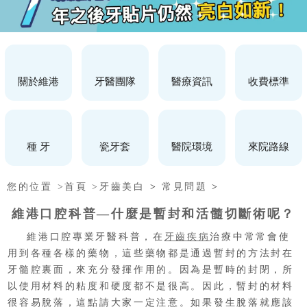
關於維港
牙醫團隊
醫療資訊
收費標準
種 牙
瓷牙套
醫院環境
來院路線
您的位置 >
首頁 >
牙齒美白
>
常見問題
>
維港口腔科普—什麼是暫封和活髓切斷術呢？
維港口腔專業牙醫科普，在
牙齒疾病
治療中常常會使
用到各種各樣的藥物，這些藥物都是通過暫封的方法封在
牙髓腔裏面，來充分發揮作用的。因為是暫時的封閉，所
以使用材料的粘度和硬度都不是很高。因此，暫封的材料
很容易脫落，這點請大家一定注意。如果發生脫落就應該