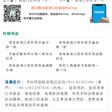
上一篇：
維港口腔科普—什麼是牙周袋沖洗？
下一篇：
維港口腔科普—什麼是蓋髓治療和安撫治療呢？
相關熱點
·
珠海維港口腔科普牙齒分
·
珠海維港口腔科普牙齒結
類！附...
構！附...
·
牙齒折斷有咩分類？附拱北
·
珠海維港口腔科普牙周組織
杜牙...
的生...
·
珠海維港口腔科普骨組織嘅
·
唔同人嘅氟斑牙點解唔一
生物...
樣？治...
溫馨提示：
牙科問題歡迎電話諮詢+853 62362590（澳
門）、+86 13823397816（内地），提前預約，提供專車
口岸接送，避免排隊、免專家掛號費、享受牙科診療最新
折扣優惠。維港口腔連鎖，立足粵港澳大灣區，爲粵港澳
市民提供專業的牙科服務。