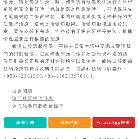
部分。當牙髓發生炎症時，如果隻有冠髓發生病變而牙根
還沒有完全長好時（也就是還是喇叭狀時），可以採取先
將冠髓去除而保留根髓，來讓根髓繼續促進牙根長好的方
法進行治療，這就是活髓切斷術。活髓切斷術適用於兒
童，要在麻醉下完成。治療後的牙齒在牙根長好後，根據
情況還要進行根髓的治療。
維港口腔
溫馨提示：平時在日常生活中要認真愛護我
們的口腔健康，定期檢查牙齒！假如牙齒出現不適的話，
儘早到專業正規的牙科進行檢查以及治療！維港口腔提前
預約免掛號費以及醫生問診金，咨詢和預約可以聯絡：
+853-62362590/+86-13823397816！
推薦閱讀：
澳門杜牙根價目表
珠海維港口腔收費標準
諮詢牙醫
預約登記
WhatsApp諮詢