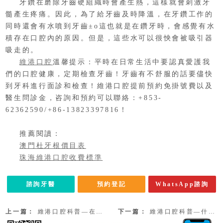
牙鑽在磨除牙齒硬組織時會產生熱，這樣就會刺激牙
髓產生疼痛。因此，為了給牙齒及時降溫，在牙鑽工作的
同時還會有水噴到牙齒±o這也就是在鑽牙時，會感覺有水
積存在口腔內的原因。但是，這些水可以很怏會被吸引器
吸走的。
維港口腔
溫馨提示：平時在日常生活中要認真愛護我
們的口腔健康，定期檢查牙齒！牙齒有不舒服的話要儘快
到牙科進行面診和檢查！維港口腔提前預約免掛號費以及
醫生問診金，咨詢和預約可以聯絡：+853-
62362590/+86-13823397816！
推薦閱讀：
澳門杜牙根價目表
珠海維港口腔收費標準
諮詢牙醫
預約登記
WhatsApp諮詢
上一篇：
維港口腔科普—在治療時為什麼要用紫光照射？
下一篇：
維港口腔科普—什麼是取咬合關係？