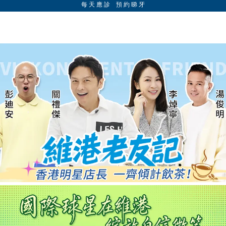
每 天 應 診 預 約 睇 牙