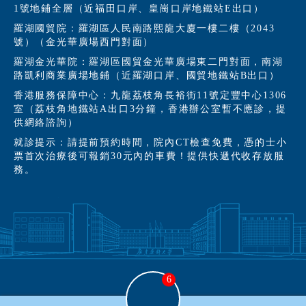
1號地鋪全層（近福田口岸、皇崗口岸地鐵站E出口）
羅湖國貿院：羅湖區人民南路熙龍大廈一樓二樓（2043
號）（金光華廣場西門對面）
羅湖金光華院：羅湖區國貿金光華廣場東二門對面，南湖
路凱利商業廣場地鋪（近羅湖口岸、國貿地鐵站B出口）
香港服務保障中心：九龍荔枝角長裕街11號定豐中心1306
室（荔枝角地鐵站A出口3分鐘，香港辦公室暫不應診，提
供網絡諮詢）
就診提示：請提前預約時間，院內CT檢查免費，憑的士小
票首次治療後可報銷30元內的車費！提供快遞代收存放服
務。
6