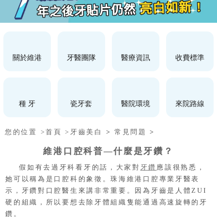
關於維港
牙醫團隊
醫療資訊
收費標準
種 牙
瓷牙套
醫院環境
來院路線
您的位置 >
首頁 >
牙齒美白
>
常見問題
>
維港口腔科普—什麼是牙鑽？
假如有去過牙科看牙的話，大家對
牙鑽
應該很熟悉，
她可以稱為是口腔科的象徵。珠海維港口腔專業牙醫表
示，牙鑽對口腔醫生來講非常重要。因為牙齒是人體ZUI
硬的組織，所以要想去除牙體組織隻能通過高速旋轉的牙
鑽。