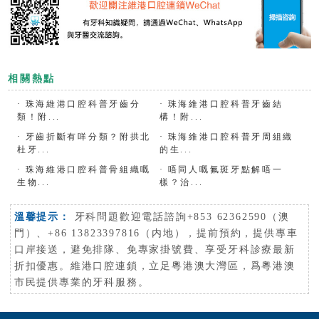
相關熱點
·
珠海維港口腔科普牙齒分
·
珠海維港口腔科普牙齒結
類！附...
構！附...
·
牙齒折斷有咩分類？附拱北
·
珠海維港口腔科普牙周組織
杜牙...
的生...
·
珠海維港口腔科普骨組織嘅
·
唔同人嘅氟斑牙點解唔一
生物...
樣？治...
溫馨提示：
牙科問題歡迎電話諮詢+853 62362590（澳
門）、+86 13823397816（内地），提前預約，提供專車
口岸接送，避免排隊、免專家掛號費、享受牙科診療最新
折扣優惠。維港口腔連鎖，立足粵港澳大灣區，爲粵港澳
市民提供專業的牙科服務。