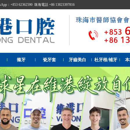
p：+853 62362590 珠海電話 +86 13823397816
箍牙
瓷牙套
牙齒美白
杜牙根/補牙
本