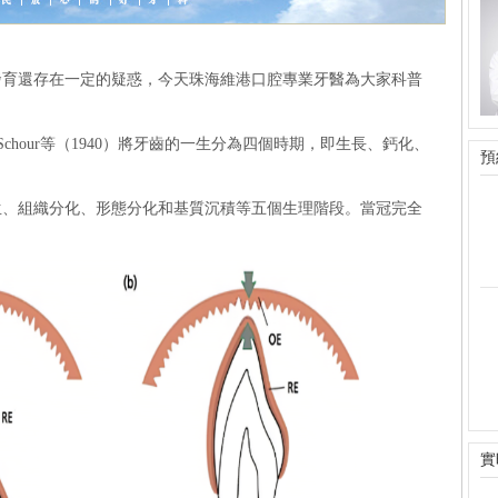
發育還存在一定的疑惑，今天珠海維港口腔專業牙醫為大家科普
chour等（1940）將牙齒的一生分為四個時期，即生長、鈣化、
預
生、組織分化、形態分化和基質沉積等五個生理階段。當冠完全
。
實