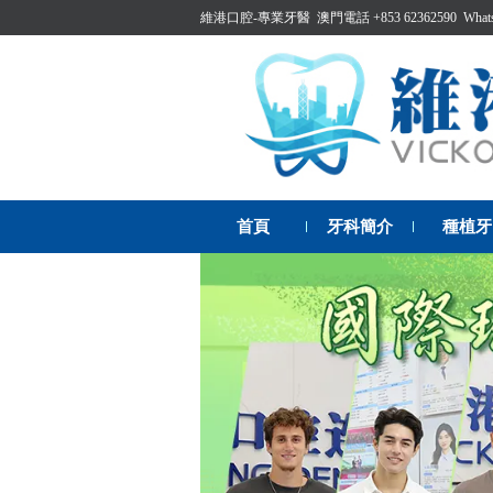
維港口腔-專業牙醫 澳門電話 +853 62362590 WhatsAp
首頁
牙科簡介
種植牙