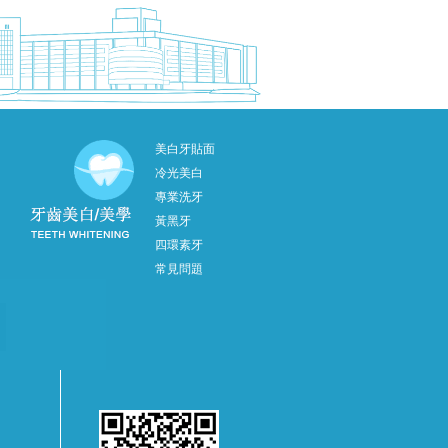
美白牙貼面
冷光美白
專業洗牙
黃黑牙
四環素牙
常見問題