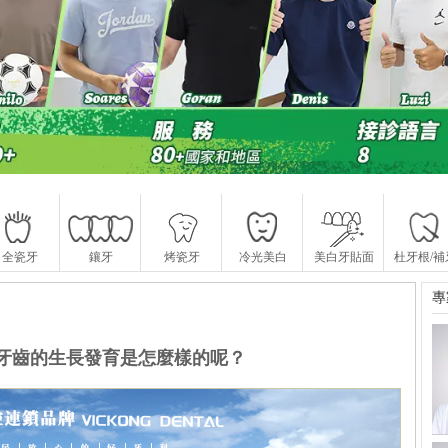
全瓷牙
鑲牙
烤瓷牙
冷光美白
美白牙貼面
杜牙根/補
專
牙齒的生長發育是怎麼樣的呢？