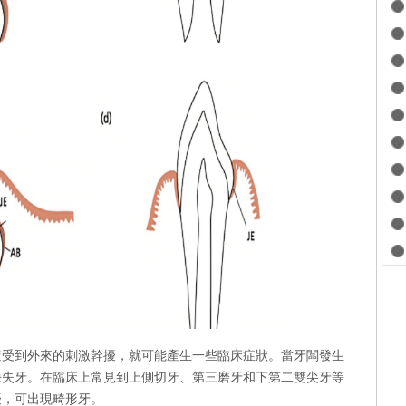
遭受到外來的刺激幹擾，就可能產生一些臨床症狀。當牙闆發生
缺失牙。在臨床上常見到上側切牙、第三磨牙和下第二雙尖牙等
擾，可出現畸形牙。