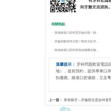
相關熱點
·
珠海維港口腔科普牙齒分類！附...
·
牙齒折斷有咩分類？附拱北杜牙...
·
珠海維港口腔科普骨組織嘅生物...
溫馨提示：
牙科問題歡迎電話諮詢+85
地），提前預約，提供專車口
扣優惠。維港口腔連鎖，立足
上一篇：
珠海箍牙—牙齒咬合是如何發