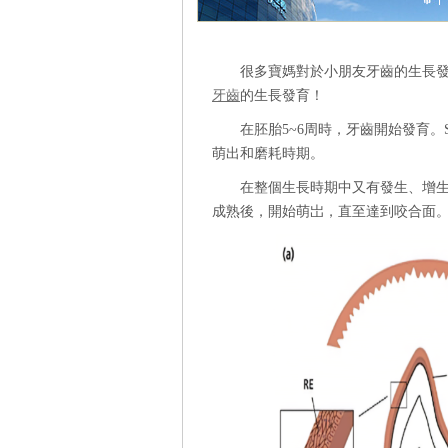
很多寶媽對於小朋友牙齒的生長
牙齒
的生長發育！
在胚胎5~6周時，牙齒開始發育。S
萌出和磨耗時期。
在整個生長時期中又有發生、增
成熟後，開始萌岀，直至達到咬合面