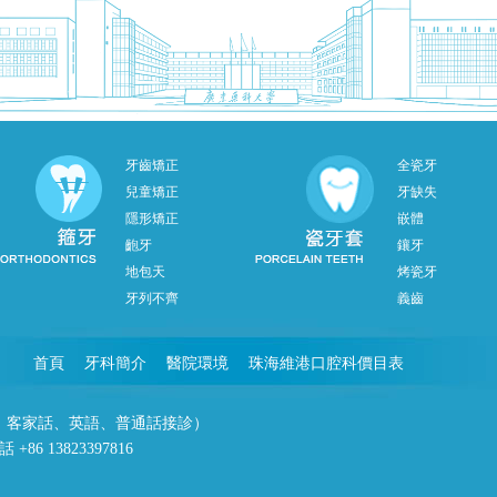
牙齒矯正
全瓷牙
兒童矯正
牙缺失
隱形矯正
嵌體
齙牙
鑲牙
地包天
烤瓷牙
牙列不齊
義齒
首頁
牙科簡介
醫院環境
珠海維港口腔科價目表
潮州話、客家話、英語、普通話接診）
86 13823397816