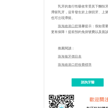
乳牙的進行性吸收常受其下麵恒
滯留乳牙，這常發生於上側切牙、上
也可岀現滯留。
珠海維港口腔
溫馨提示：假如需
更有保障！提前預約免掛號費以及面
推薦閱讀：
珠海箍牙價目表
珠海維港口腔收費標準
諮詢牙醫