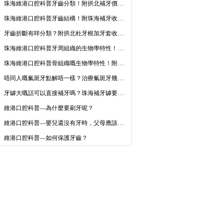
珠海維港口腔科普牙齒分類！附拱北補牙價目表2023
珠海維港口腔科普牙齒結構！附珠海補牙收費2023
牙齒折斷有咩分類？附拱北杜牙根加牙套收費2023
珠海維港口腔科普牙周組織的生物學特性！附拱北植牙收費2023
珠海維港口腔科普骨組織嘅生物學特性！附珠海植牙收費2023
唔同人嘅氟斑牙點解唔一樣？治療氟斑牙幾錢？牙貼片同瓷牙套價錢
牙罅大嘅話可以直接補牙嗎？珠海補牙罅要幾錢咧？
維港口腔科普—為什麼要刷牙呢？
維港口腔科普—嬰兒還沒有牙時，父母應該注意什麼呢？
維港口腔科普—如何保護牙齒？