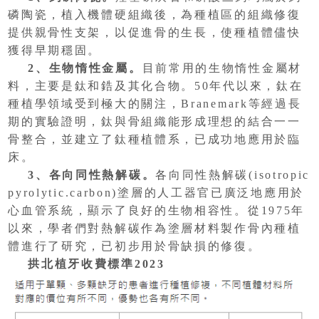
磷陶瓷，植入機體硬組織後，為種植區的組織修復
提供親骨性支架，以促進骨的生長，使種植體儘快
獲得早期穩固。
2、生物惰性金屬。
目前常用的生物惰性金屬材
料，主要是鈦和鋯及其化合物。50年代以來，鈦在
種植學領域受到極大的關注，Branemark等經過長
期的實驗證明，鈦與骨組織能形成理想的結合一一
骨整合，並建立了鈦種植體系，已成功地應用於臨
床。
3、各向同性熱解碳。
各向同性熱解碳(isotropic
pyrolytic.carbon)塗層的人工器官已廣泛地應用於
心血管系統，顯示了良好的生物相容性。從1975年
以來，學者們對熱解碳作為塗層材料製作骨內種植
體進行了研究，已初步用於骨缺損的修復。
拱北植牙收費標準2023