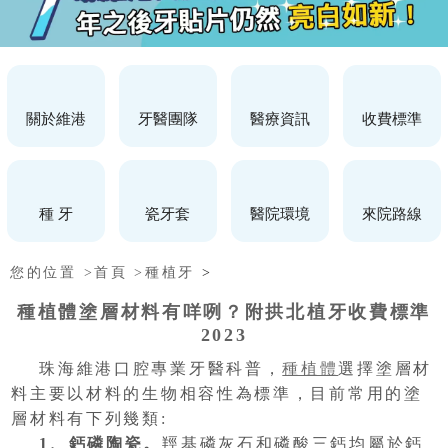
關於維港
牙醫團隊
醫療資訊
收費標準
種 牙
瓷牙套
醫院環境
來院路線
您的位置 >
首頁 >
種植牙
>
種植體塗層材料有咩咧？附拱北植牙收費標準
2023
珠海維港口腔專業牙醫科普，
種植體
選擇塗層材
料主要以材料的生物相容性為標準，目前常用的塗
層材料有下列幾類:
1、鈣磷陶瓷。
羥基磷灰石和磷酸三鈣均屬於鈣