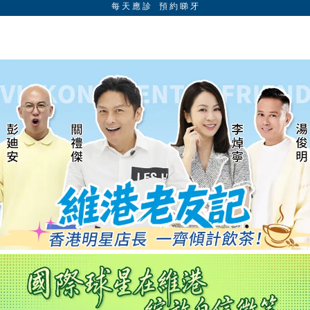
每 天 應 診 預 約 睇 牙