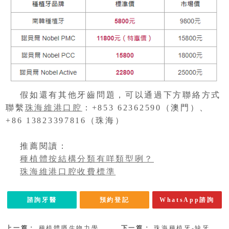
假如還有其他牙齒問題，可以通過下方聯絡方式
聯繫
珠海維港口腔
：+853 62362590（澳門）、
+86 13823397816（珠海）
推薦閱讀：
種植體按結構分類有咩類型咧？
珠海維港口腔收費標準
諮詢牙醫
預約登記
WhatsApp諮詢
上一篇：
種植體嘅生物力學相容性有咩要求咧？拱北植牙邊位牙醫手勢好？
下一篇：
珠海種植牙-缺牙的危害有哪些？