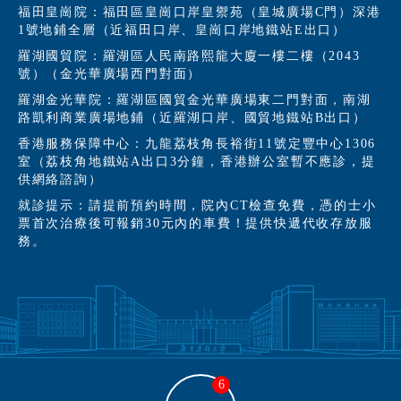
福田皇崗院：福田區皇崗口岸皇禦苑（皇城廣場C門）深港
1號地鋪全層（近福田口岸、皇崗口岸地鐵站E出口）
羅湖國貿院：羅湖區人民南路熙龍大廈一樓二樓（2043
號）（金光華廣場西門對面）
羅湖金光華院：羅湖區國貿金光華廣場東二門對面，南湖
路凱利商業廣場地鋪（近羅湖口岸、國貿地鐵站B出口）
香港服務保障中心：九龍荔枝角長裕街11號定豐中心1306
室（荔枝角地鐵站A出口3分鐘，香港辦公室暫不應診，提
供網絡諮詢）
就診提示：請提前預約時間，院內CT檢查免費，憑的士小
票首次治療後可報銷30元內的車費！提供快遞代收存放服
務。
6