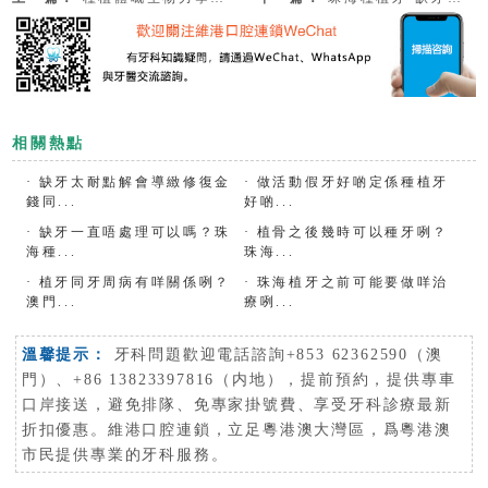
相關熱點
·
缺牙太耐點解會導緻修復金
·
做活動假牙好啲定係種植牙
錢同...
好啲...
·
缺牙一直唔處理可以嗎？珠
·
植骨之後幾時可以種牙咧？
海種...
珠海...
·
植牙同牙周病有咩關係咧？
·
珠海植牙之前可能要做咩治
澳門...
療咧...
溫馨提示：
牙科問題歡迎電話諮詢+853 62362590（澳
門）、+86 13823397816（内地），提前預約，提供專車
口岸接送，避免排隊、免專家掛號費、享受牙科診療最新
折扣優惠。維港口腔連鎖，立足粵港澳大灣區，爲粵港澳
市民提供專業的牙科服務。