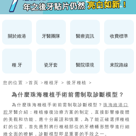
關於維港
牙醫團隊
醫療資訊
收費標準
種 牙
瓷牙套
醫院環境
來院路線
您的位置 >
首頁 >
種植牙
>
後牙種植
>
為什麼珠海種植手術前需制取診斷模型？
為什麼珠海種植手術前需制取診斷模型？
珠海維港口
腔
牙醫介紹：種植修復治療方案的制定，直接影響修復體
的美觀和功能，應十分嚴謹和慎重，為了能正確選擇種植
釘的位置，首先應對將行種植部位的牙槽幡形態學進行細
緻全面的瞭解，診斷模型即是重要的手段之一。