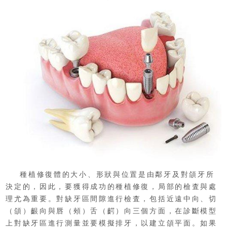
種植修復體的大小、形狀與位置是由鄰牙及對頜牙所
決定的，因此，要獲得成功的種植修復，局部的檢査與處
理尤為重要。對缺牙區間隙進行檢査，包括近遠中向、切
（頜）齦向與唇（頰）舌（齶）向三個方面，在診斷模型
上對缺牙區進行測量並要模擬排牙，以建立頜平面。如果