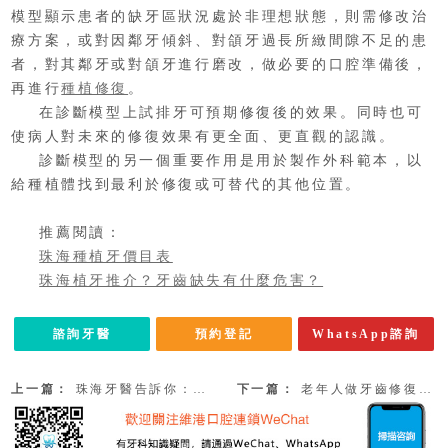
模型顯示患者的缺牙區狀況處於非理想狀態，則需修改治
療方案，或對因鄰牙傾斜、對
頜
牙過長所緻間隙不足的患
者，對其鄰牙或對
頜
牙進行磨改，做必要的口腔準備後，
再進行
種植修復
。
在診斷模型上試排牙可預期修復後的效果。同時也可
使病人對未來的修復效果有更全面、更直觀的認識。
診斷模型的另一個重要作用是用於製作外科範本，以
給種植體找到最利於修復或可替代的其他位置。
推薦閱讀：
珠海種植牙價目表
珠海植牙推介？牙齒缺失有什麼危害？
諮詢牙醫
預約登記
WhatsApp諮詢
上一篇：
珠海牙醫告訴你：後牙種植的護理措施有哪些呢？
下一篇：
老年人做牙齒修復要注意什麽？