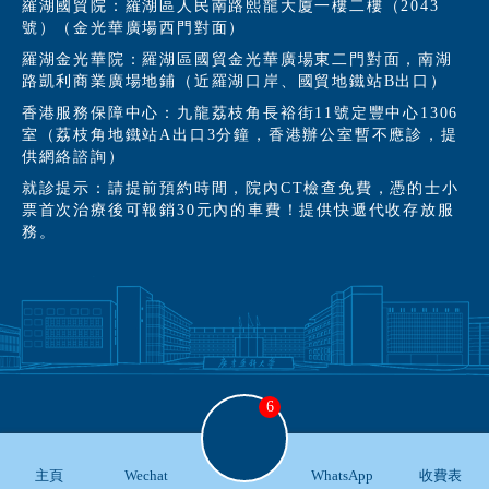
羅湖國貿院：羅湖區人民南路熙龍大廈一樓二樓（2043
號）（金光華廣場西門對面）
羅湖金光華院：羅湖區國貿金光華廣場東二門對面，南湖
路凱利商業廣場地鋪（近羅湖口岸、國貿地鐵站B出口）
香港服務保障中心：九龍荔枝角長裕街11號定豐中心1306
室（荔枝角地鐵站A出口3分鐘，香港辦公室暫不應診，提
供網絡諮詢）
就診提示：請提前預約時間，院內CT檢查免費，憑的士小
票首次治療後可報銷30元內的車費！提供快遞代收存放服
務。
6
主頁
Wechat
WhatsApp
收費表