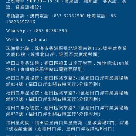
上班時間：09:30～18:30（廣東話、潮州話、客家話、英
語、普通話接診）
粵語諮詢：澳門電話 +853 62362590 珠海電話 +86
13823397816
WhatsApp：+853 62362590
WeChat：wgdental
珠海拱北院：珠海市香洲區拱北迎賓南路1155號中建商業
大廈15樓（近拱北口岸，迎賓百貨廣場對面）
福田口岸香江院：福田區福田口岸正對面，海悅華城104號
地鋪（東鐵線落馬洲站出關對面即到）
福田口岸廣場院：福田區裕亨路3-1號福田口岸商業廣場地
鋪034號（福田口岸出關右轉直行5分鐘即到）
福田口岸星光院：福田區裕亨路3-1號福田口岸商業廣場地
鋪033號（福田口岸出關右轉直行5分鐘即到）
福田口岸啟德院：福田區裕亨路3-1號福田口岸商業廣場地
鋪032號（福田口岸出關右轉直行5分鐘即到）
福田皇崗院：福田區皇崗口岸皇禦苑（皇城廣場C門）深港
1號地鋪全層（近福田口岸、皇崗口岸地鐵站E出口）