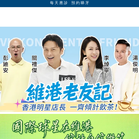
每 天 應 診 預 約 睇 牙