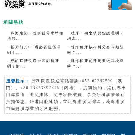
相關熱點
·
珠海維港口腔科普骨水準種
·
植牙一期之後要點護理咧？
植體...
珠海...
·
植牙前拍CT嘅必要性係咩
·
珠海種牙按材料分有咩類型
咧？...
咧？...
·
牙齒咩情況適合即刻植牙
·
珠海植牙前牙周要做咩檢查
咧？附...
咧？...
溫馨提示：
牙科問題歡迎電話諮詢+853 62362590（澳
門）、+86 13823397816（内地），提前預約，提供專車
口岸接送，避免排隊、免專家掛號費、享受牙科診療最新
折扣優惠。維港口腔連鎖，立足粵港澳大灣區，爲粵港澳
市民提供專業的牙科服務。