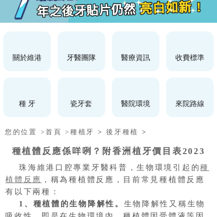
關於維港
牙醫團隊
醫療資訊
收費標準
種 牙
瓷牙套
醫院環境
來院路線
您的位置 >
首頁 >
種植牙
>
後牙種植
>
種植體反應係咩咧？附香洲植牙價目表2023
珠海維港口腔專業牙醫科普，生物環境引起的
種
植體反應
，稱為種植體反應，目前常見種植體反應
有以下兩種：
1
、
種植體的生物降解性
。
生物降解性又稱生物
吸收性，即是在生物環境內，種植體因受體液等因