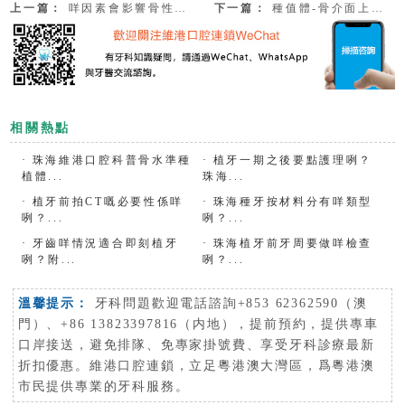
上一篇：
咩因素會影響骨性結合介面形成咧？附拱北植牙收費2023
下一篇：
種值體-骨介面上嘅應力係咩咧？拱北植牙邊位醫師技術好？
相關熱點
·
珠海維港口腔科普骨水準種
·
植牙一期之後要點護理咧？
植體...
珠海...
·
植牙前拍CT嘅必要性係咩
·
珠海種牙按材料分有咩類型
咧？...
咧？...
·
牙齒咩情況適合即刻植牙
·
珠海植牙前牙周要做咩檢查
咧？附...
咧？...
溫馨提示：
牙科問題歡迎電話諮詢+853 62362590（澳
門）、+86 13823397816（内地），提前預約，提供專車
口岸接送，避免排隊、免專家掛號費、享受牙科診療最新
折扣優惠。維港口腔連鎖，立足粵港澳大灣區，爲粵港澳
市民提供專業的牙科服務。