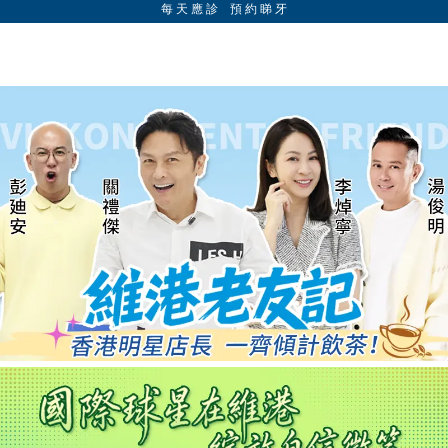
每 天 應 診 預 約 睇 牙