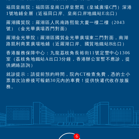
福田皇崗院：福田區皇崗口岸皇禦苑（皇城廣場C門）深港
1號地鋪全層（近福田口岸、皇崗口岸地鐵站E出口）
羅湖國貿院：羅湖區人民南路熙龍大廈一樓二樓（2043
號）（金光華廣場西門對面）
羅湖金光華院：羅湖區國貿金光華廣場東二門對面，南湖
路凱利商業廣場地鋪（近羅湖口岸、國貿地鐵站B出口）
香港服務保障中心：九龍荔枝角長裕街11號定豐中心1306
室（荔枝角地鐵站A出口3分鐘，香港辦公室暫不應診，提
供網絡諮詢）
就診提示：請提前預約時間，院內CT檢查免費，憑的士小
票首次治療後可報銷30元內的車費！提供快遞代收存放服
務。
6