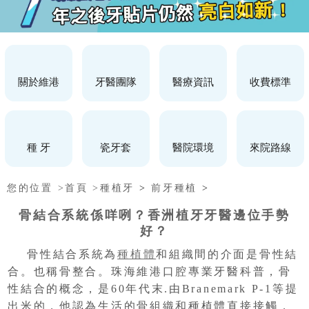
關於維港
牙醫團隊
醫療資訊
收費標準
種 牙
瓷牙套
醫院環境
來院路線
您的位置 >
首頁 >
種植牙
>
前牙種植
>
骨結合系統係咩咧？香洲植牙牙醫邊位手勢
好？
骨性結合系統為
種植體
和組織間的介面是骨性結
合。也稱骨整合。珠海維港口腔專業牙醫科普，骨
性結合的概念，是60年代末.由Branemark P-1等提
出米的，他認為生活的骨組織和種植體直接接觸，