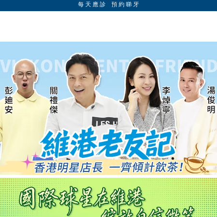
每 天 應 診 預 約 睇 牙