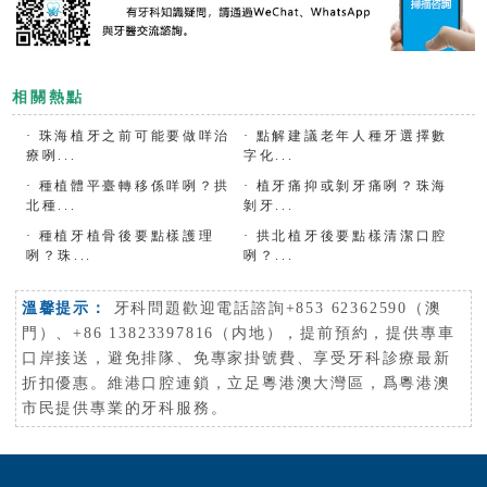
相關熱點
·
珠海植牙之前可能要做咩治
·
點解建議老年人種牙選擇數
療咧...
字化...
·
種植體平臺轉移係咩咧？拱
·
植牙痛抑或剝牙痛咧？珠海
北種...
剝牙...
·
種植牙植骨後要點樣護理
·
拱北植牙後要點樣清潔口腔
咧？珠...
咧？...
溫馨提示：
牙科問題歡迎電話諮詢+853 62362590（澳
門）、+86 13823397816（内地），提前預約，提供專車
口岸接送，避免排隊、免專家掛號費、享受牙科診療最新
折扣優惠。維港口腔連鎖，立足粵港澳大灣區，爲粵港澳
市民提供專業的牙科服務。