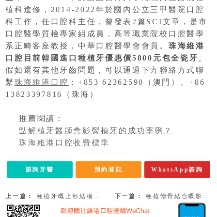
植科進修，2014-2022年於國內公立三甲醫院口腔
科工作，任口腔科主任，曾發表2篇SCI文章，是市
口腔醫學質檢專家組成員，高等職業院校口腔醫學
系正畸客座教授，中華口腔醫學會會員。
珠海維港
口腔目前韓國進口種植牙優惠價5800元包全瓷牙
。
假如還有其他牙齒問題，可以通過下方聯絡方式聯
繫
珠海維港口腔
：+853 62362590（澳門）、+86
13823397816（珠海）
推薦閱讀：
點解植牙醫師會影響植牙的成功率咧？
珠海維港口腔收費標準
諮詢牙醫
預約登記
WhatsApp諮詢
上一篇：
種植牙嘅上部結構由咩組成咧？附拱北植牙收費2023
下一篇：
種植體骨結合嘅影響因素|珠海專業種牙牙科推薦！