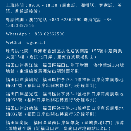
上班時間：09:30～18:30（廣東話、潮州話、客家話、英
語、普通話接診）
粵語諮詢：澳門電話 +853 62362590 珠海電話 +86
13823397816
WhatsApp：+853 62362590
WeChat：wgdental
珠海拱北院：珠海市香洲區拱北迎賓南路1155號中建商業
大廈15樓（近拱北口岸，迎賓百貨廣場對面）
福田口岸香江院：福田區福田口岸正對面，海悅華城104號
地鋪（東鐵線落馬洲站出關對面即到）
福田口岸廣場院：福田區裕亨路3-1號福田口岸商業廣場地
鋪034號（福田口岸出關右轉直行5分鐘即到）
福田口岸星光院：福田區裕亨路3-1號福田口岸商業廣場地
鋪033號（福田口岸出關右轉直行5分鐘即到）
福田口岸啟德院：福田區裕亨路3-1號福田口岸商業廣場地
鋪032號（福田口岸出關右轉直行5分鐘即到）
福田皇崗院：福田區皇崗口岸皇禦苑（皇城廣場C門）深港
1號地鋪全層（近福田口岸、皇崗口岸地鐵站E出口）