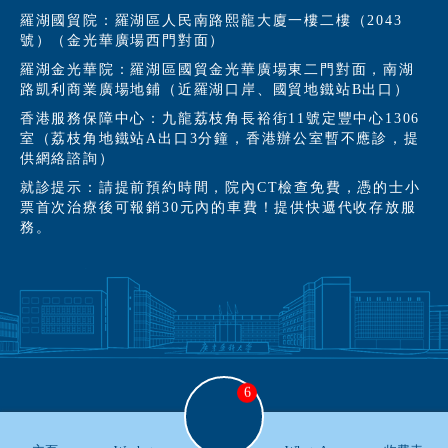
羅湖國貿院：羅湖區人民南路熙龍大廈一樓二樓（2043
號）（金光華廣場西門對面）
羅湖金光華院：羅湖區國貿金光華廣場東二門對面，南湖
路凱利商業廣場地鋪（近羅湖口岸、國貿地鐵站B出口）
香港服務保障中心：九龍荔枝角長裕街11號定豐中心1306
室（荔枝角地鐵站A出口3分鐘，香港辦公室暫不應診，提
供網絡諮詢）
就診提示：請提前預約時間，院內CT檢查免費，憑的士小
票首次治療後可報銷30元內的車費！提供快遞代收存放服
務。
6