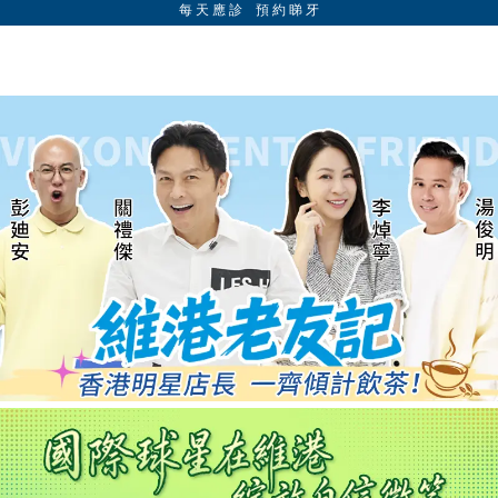
每 天 應 診 預 約 睇 牙