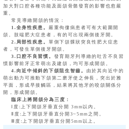
加大對口腔各種功能及面頜骨骼發育的影響也愈嚴
重。
常見導緻開頜的情況：
1.全身性疾患。
嚴重佝僂病患者可有大範圍開
頜。肢端肥大症患者，有的可出現兩側後牙開。
2.局部性疾患。
單側下頜髁狀突良性肥大症患
者，可發生單側後牙開頜。
3.口腔不良習慣。
發育期牙列導緻的吐舌不良習
慣影響前牙正常萌出及建頜，均可形成開頜。
4.向近中傾斜的下頜阻生智齒。
由於其向近中的
萌出動力可推動下頜第二磨牙使之伸長，突出於雅
平面，形成早接觸區，結果將其他牙的咬頜關係分
開，形成開頜。
臨床上將開頜分為三度：
Ⅰ度:上下開頜牙垂直分開 3mm以內。
Ⅱ度:上下開頜牙垂直分開3~5mm之間。
Ⅲ度:上下開頜牙垂直分開5mm以上。