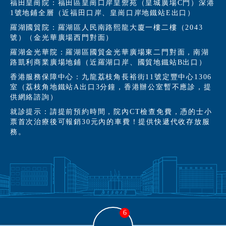
福田皇崗院：福田區皇崗口岸皇禦苑（皇城廣場C門）深港
1號地鋪全層（近福田口岸、皇崗口岸地鐵站E出口）
羅湖國貿院：羅湖區人民南路熙龍大廈一樓二樓（2043
號）（金光華廣場西門對面）
羅湖金光華院：羅湖區國貿金光華廣場東二門對面，南湖
路凱利商業廣場地鋪（近羅湖口岸、國貿地鐵站B出口）
香港服務保障中心：九龍荔枝角長裕街11號定豐中心1306
室（荔枝角地鐵站A出口3分鐘，香港辦公室暫不應診，提
供網絡諮詢）
就診提示：請提前預約時間，院內CT檢查免費，憑的士小
票首次治療後可報銷30元內的車費！提供快遞代收存放服
務。
6