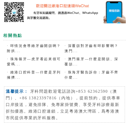
相關熱點
·
咩情況會導緻牙齒開頜咧？
·
深覆頜對牙齒有咩影響咧？
附拱...
澳門...
·
珠海箍牙—虎牙看起來很可
·
澳門箍牙—什麼是開頜、深
愛嗎...
覆頜...
·
維港口腔科普—什麼是牙列
·
珠海牙醫告訴你：牙齒不齊
擁擠...
什麼...
溫馨提示：
牙科問題歡迎電話諮詢+853 62362590（澳
門）、+86 13823397816（内地），提前預約，提供專車
口岸接送，避免排隊、免專家掛號費、享受牙科診療最新
折扣優惠。維港口腔連鎖，立足粵港澳大灣區，爲粵港澳
市民提供專業的牙科服務。