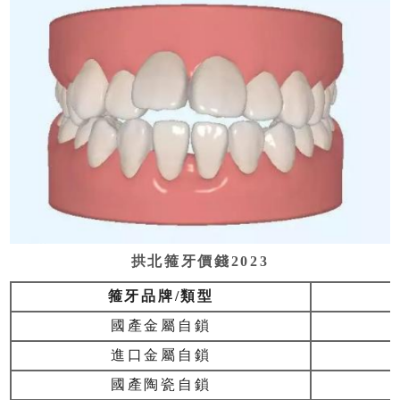
拱北箍牙價錢2023
箍牙品牌/類型
國產金屬自鎖
進口金屬自鎖
國產陶瓷自鎖