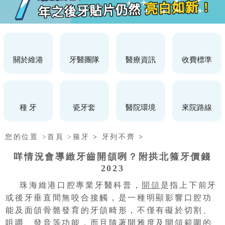
關於維港
牙醫團隊
醫療資訊
收費標準
種 牙
瓷牙套
醫院環境
來院路線
您的位置 >
首頁 >
箍牙
>
牙列不齊
>
咩情況會導緻牙齒開頜咧？附拱北箍牙價錢
2023
珠海維港口腔專業牙醫科普，
開頜
是指上下前牙
或後牙垂直間無咬合接觸，是一種明顯影響口腔功
能及面頜骨骼發育的牙頜畸形，不僅有礙於切割、
咀嚼、發音等功能，而且隨著開雅度及開頜範圍的