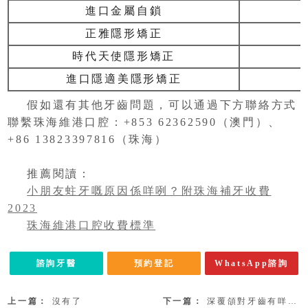
進口金屬自鎖
正雅隱形矯正
時代天使隱形矯正
進口隱適美隱形矯正
假如還有其他牙齒問題，可以通過下方聯絡方式
聯繫珠海維港口腔：+853 62362590（澳門）、
+86 13823397816（珠海）
推薦閱讀：
小朋友蛀牙嘅原因係咩咧？附珠海補牙收費
2023
珠海維港口腔收費標準
諮詢牙醫
預約登記
WhatsApp諮詢
上一篇：
沒有了
下一篇：
深覆頜對牙齒有咩影響咧？澳門箍牙幾錢？