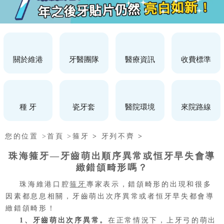
關於維港
牙醫團隊
醫療資訊
收費標準
種 牙
瓷牙套
醫院環境
來院路線
您的位置 >
首頁 >
箍牙
>
牙列不齊
>
珠海箍牙—牙齒萌出順序異常或恒牙早失會導
緻錯頜畸形嗎？
珠海維港口腔
箍牙
專家表示，錯頜畸形的出現和很多
因素都息息相關，牙齒萌出次序異常或者恒牙早失都會導
緻錯頜畸形！
1、牙齒萌出次序異常。
在正常情況下，上牙弓的萌出