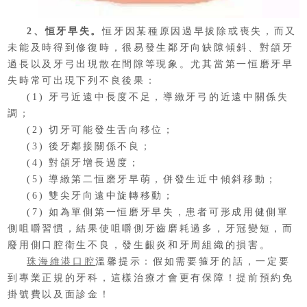
2、恒牙早失。
恒牙因某種原因過早拔除或喪失，而又
未能及時得到修復時，很易發生鄰牙向缺隙傾斜、對頜牙
過長以及牙弓出現散在間隙等現象。尤其當第一恒磨牙早
失時常可出現下列不良後果：
(1) 牙弓近遠中長度不足，導緻牙弓的近遠中關係失
調；
(2) 切牙可能發生舌向移位；
(3) 後牙鄰接關係不良；
(4) 對頜牙增長過度；
(5) 導緻第二恒磨牙早萌，併發生近中傾斜移動；
(6) 雙尖牙向遠中旋轉移動；
(7) 如為單側第一恒磨牙早失，患者可形成用健側單
側咀嚼習慣，結果使咀嚼側牙齒磨耗過多，牙冠變短，而
廢用側口腔衛生不良，發生齦炎和牙周組織的損害。
珠海維港口腔
溫馨提示：假如需要箍牙的話，一定要
到專業正規的牙科，這樣治療才會更有保障！提前預約免
掛號費以及面診金！