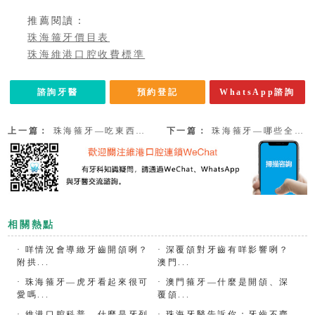
推薦閱讀：
珠海箍牙價目表
珠海維港口腔收費標準
諮詢牙醫
預約登記
WhatsApp諮詢
上一篇：
珠海箍牙—吃東西吞咽或咀嚼習慣不好也會導緻錯頜畸形？
下一篇：
珠海箍牙—哪些全身性疾病會導緻牙齒畸形呢？
相關熱點
·
咩情況會導緻牙齒開頜咧？
·
深覆頜對牙齒有咩影響咧？
附拱...
澳門...
·
珠海箍牙—虎牙看起來很可
·
澳門箍牙—什麼是開頜、深
愛嗎...
覆頜...
·
維港口腔科普—什麼是牙列
·
珠海牙醫告訴你：牙齒不齊