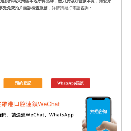
腔連鎖作爲大灣區本地牙科品牌，緻力於做好醫療本質，
烤瓷牙
享受免費拍片面診檢查服務
，詳情請撥打電話咨詢：
預約登記
WhatsApp諮詢