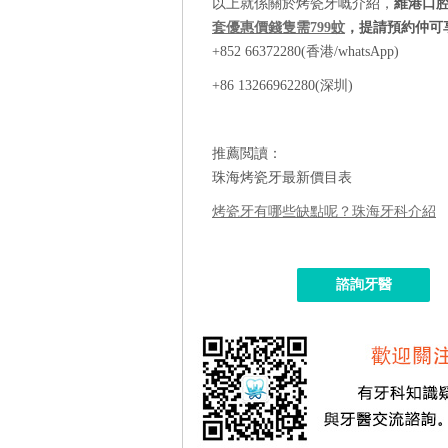
以上就係關於烤瓷牙嘅介紹，
維港口
套優惠價錢隻需799蚊
，提請預約仲可
+852 66372280(香港/whatsApp)
+86 13266962280(深圳)
推薦閲讀：
珠海烤瓷牙最新價目表
烤瓷牙有哪些缺點呢？珠海牙科介紹
諮詢牙醫