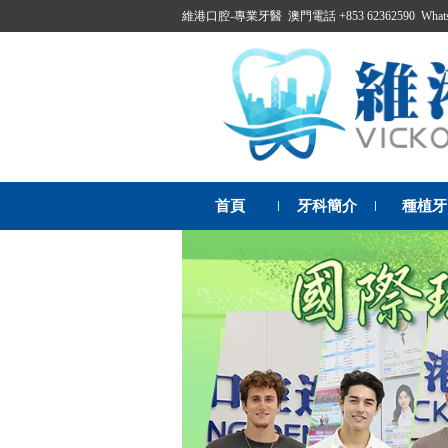
維港口腔-專業牙醫 澳門電話 +853 62362590 WhatsAp
首頁
牙科簡介
種植牙