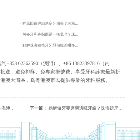
·
咩原因會導緻烤瓷牙崩瓷？珠海...
·
烤瓷牙和瓷貼面是一樣嘅咩？珠...
·
點解珠海種植牙牙冠價錢差咁多...
3 62362590（澳門）、+86 13823397816（内
岸接送，避免排隊、免專家掛號費、享受牙科診療最新折
粵港澳大灣區，爲粵港澳市民提供專業的牙科服務。
牙套好？
下一篇：
點解鑲牙要磨兩邊嘅牙齒？珠海鑲牙幾錢？全瓷牙烤瓷牙價錢收費！