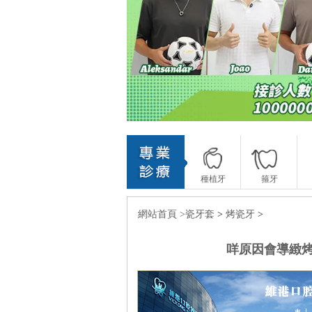
種植牙
箍牙
網站首頁 >
瓷牙套
>
烤瓷牙
>
咩原因會導緻