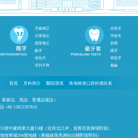
牙齒矯正
全瓷牙
兒童矯正
牙缺失
隱形矯正
嵌體
齙牙
鑲牙
地包天
烤瓷牙
牙列不齊
義齒
首頁
牙科簡介
醫院環境
珠海維港口腔科價目表
潮州話、客家話、英語、普通話接診）
86 13823397816
55號中建商業大廈15樓（近拱北口岸，迎賓百貨廣場對面）
海悅華城104號地鋪（東鐵線落馬洲站出關對面即到）