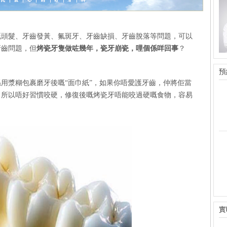
嘅頭髮、牙齒發黃、氟斑牙、牙齒缺損、牙齒脫落等問題，可以
牙齒問題，但
烤瓷牙隻做咗幾年，瓷牙崩瓷，哩個係咩回事
？
：
預
漿糊包裹磨牙後嘅“面巾紙”，如果你唔愛護牙齒，仲將佢當
，所以唔好習慣咬硬，修復後嘅烤瓷牙唔能咬過硬嘅食物，容易
實