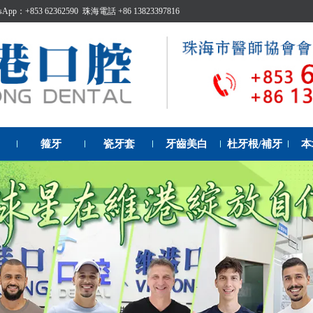
p：+853 62362590 珠海電話 +86 13823397816
箍牙
瓷牙套
牙齒美白
杜牙根/補牙
本