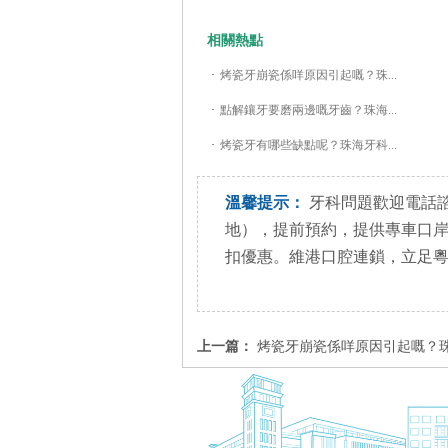
相關熱點
·
烤瓷牙崩瓷係咩原因引起嘅？珠...
·
點解鑲牙要磨兩邊嘅牙齒？珠海...
·
烤瓷牙有哪些缺點呢？珠海牙科...
溫馨提示：
牙科問題歡迎電話諮詢+85
地），提前預約，提供專車口
扣優惠。維港口腔連鎖，立足
上一篇：
烤瓷牙崩瓷係咩原因引起嘅？珠海澳門邊度做瓷