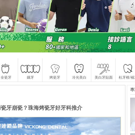
全瓷牙
鑲牙
烤瓷牙
冷光美白
美白牙貼面
杜牙根/補
專
烤瓷牙崩瓷？珠海烤瓷牙好牙科推介