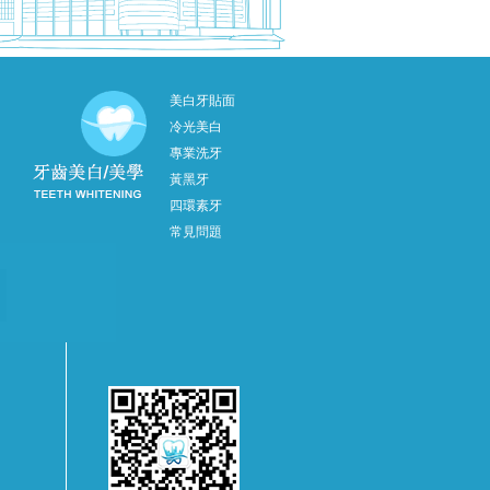
美白牙貼面
冷光美白
專業洗牙
黃黑牙
四環素牙
常見問題