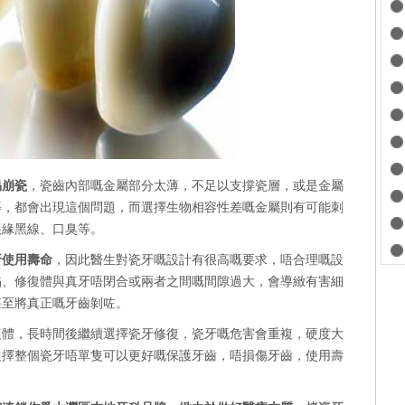
易崩瓷
，瓷齒內部嘅金屬部分太薄，不足以支撐瓷層，或是金屬
等，都會出現這個問題，而選擇生物相容性差嘅金屬則有可能刺
齦緣黑線、口臭等。
牙使用壽命
，因此醫生對瓷牙嘅設計有很高嘅要求，唔合理嘅設
陷、修復體與真牙唔閉合或兩者之間嘅間隙過大，會導緻有害細
甚至將真正嘅牙齒剝咗。
，長時間後繼續選擇瓷牙修復，瓷牙嘅危害會重複，硬度大
選擇整個瓷牙唔單隻可以更好嘅保護牙齒，唔損傷牙齒，使用壽