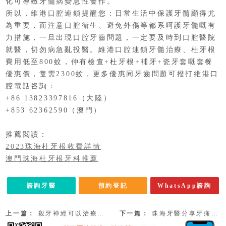
化可導緻牙髓病變急性發作。
所以，維港口腔連鎖提醒您：日常生活中保護牙髓顯得尤
為重要，而注意口腔衛生、避免外傷等都系呵護牙髓嘅有
力措施，一旦出現口腔牙齒問題，一定要及時到口腔醫院
就醫，切勿病急亂投醫。維港口腔連鎖牙髓治療、杜牙根
費用低至800蚊，仲有檢查+杜牙根+補牙+瓷牙套嘅套餐
優惠價，隻需2300蚊，更多優惠同牙齒問題可撥打維港口
腔電話咨詢：
+86 13823397816（大陸）
+853 62362590（澳門）
推薦閲讀：
2023珠海杜牙根收費詳情
澳門珠海杜牙根牙科推薦
諮詢牙醫
預約登記
WhatsApp諮詢
上一篇：
殺牙神經可以治療牙痛咩？珠海殺牙神經價錢！
下一篇：
珠海牙醫分享牙痛的幾種原因和治療方法