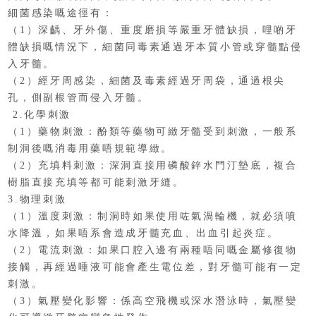
細菌感染嘅途徑有：
（1）深齲、牙外傷、重度磨損等嚴重牙體缺損，哩啲牙
體缺損嘅情況下，細菌同毒素通過牙本質小管或穿髓點侵
入牙髓。
（2）經牙周感染，細菌及毒素經過牙周袋，通過根尖
孔，側副根管而侵入牙髓。
2.化學刺激
（1）藥物刺激：酚類等藥物可緻牙髓受到刺激，一般系
制洞後嘅消毒用藥唔規範導緻。
（2）充填料刺激：深洞直接用磷酸鋅水門汀墊底，複合
樹脂直接充填等都可能刺激牙縫。
3.物理刺激
（1）溫度刺激：制洞時如果使用咗氣渦輪機，就必須噴
水降溫，如果唔系會造成牙髓充血、出血引起炎症。
（2）電流刺激：如果口腔入邊有兩種唔同嘅金屬修復物
接觸，再經過唾液可能會產生電位差，對牙髓可能有一定
刺激。
（3）氣壓變化影響：係高空飛機或深水潛泳時，氣壓變