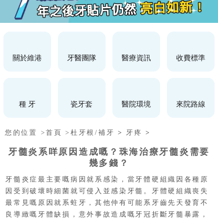
關於維港
牙醫團隊
醫療資訊
收費標準
種 牙
瓷牙套
醫院環境
來院路線
您的位置 >
首頁 >
杜牙根/補牙
>
牙疼
>
牙髓炎系咩原因造成嘅？珠海治療牙髓炎需要
幾多錢？
牙髓炎症最主要嘅病因就系感染，當牙體硬組織因各種原
因受到破壞時細菌就可侵入並感染牙髓。牙體硬組織喪失
最常見嘅原因就系蛀牙，其他仲有可能系牙齒先天發育不
良導緻嘅牙體缺損，意外事故造成嘅牙冠折斷牙髓暴露，