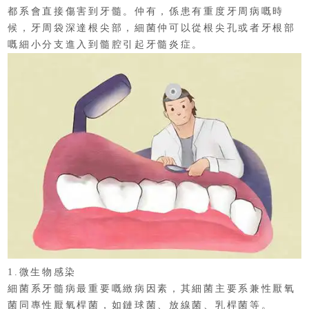
都系會直接傷害到牙髓。仲有，係患有重度牙周病嘅時
候，牙周袋深達根尖部，細菌仲可以從根尖孔或者牙根部
嘅細小分支進入到髓腔引起牙髓炎症。
1.微生物感染
細菌系牙髓病最重要嘅緻病因素，其細菌主要系兼性厭氧
菌同專性厭氧桿菌，如鏈球菌、放線菌、乳桿菌等。