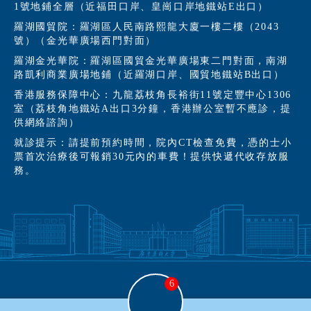
1號地鋪全層（近福田口岸、皇崗口岸地鐵站E出口）
羅湖國貿院：羅湖區人民南路熙龍大廈一樓二樓（2043
號）（金光華廣場西門對面）
羅湖金光華院：羅湖區國貿金光華廣場東二門對面，南湖
路凱利商業廣場地鋪（近羅湖口岸、國貿地鐵站B出口）
香港服務保障中心：九龍荔枝角長裕街11號定豐中心1306
室（荔枝角地鐵站A出口3分鐘，香港辦公室暫不應診，提
供網絡諮詢）
就診提示：請提前預約時間，院內CT檢查免費，憑的士小
票首次治療後可報銷30元內的車費！提供快遞代收存放服
務。
6