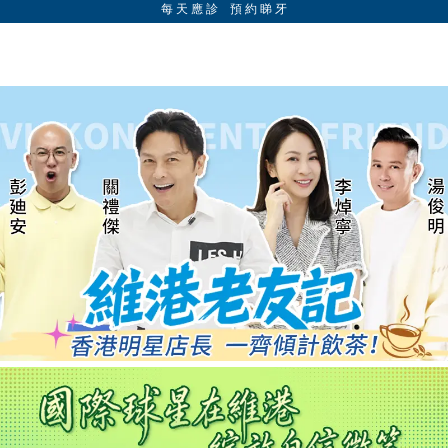
每 天 應 診 預 約 睇 牙