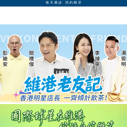
每 天 應 診 預 約 睇 牙