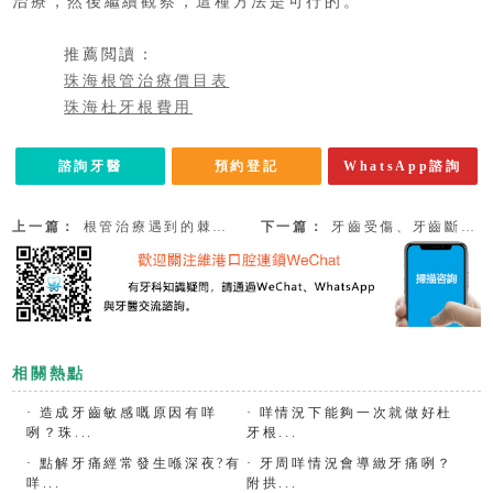
治療，然後繼續觀察，這種方法是可行的。
推薦閲讀：
珠海根管治療價目表
珠海杜牙根費用
諮詢牙醫
預約登記
WhatsApp諮詢
上一篇：
根管治療遇到的棘手問題
下一篇：
牙齒受傷、牙齒斷裂應該怎麽辦呢？
相關熱點
·
造成牙齒敏感嘅原因有咩
·
咩情況下能夠一次就做好杜
咧？珠...
牙根...
·
點解牙痛經常發生喺深夜?有
·
牙周咩情況會導緻牙痛咧？
咩...
附拱...