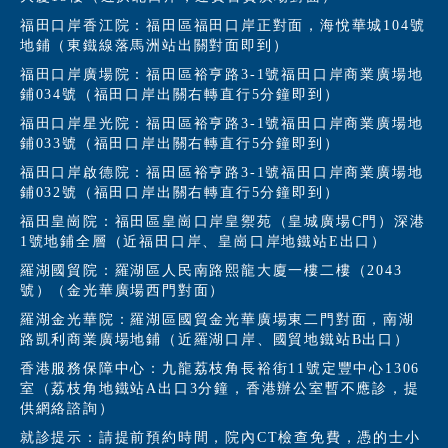
福田口岸香江院：福田區福田口岸正對面，海悅華城104號
地鋪（東鐵線落馬洲站出關對面即到）
福田口岸廣場院：福田區裕亨路3-1號福田口岸商業廣場地
鋪034號（福田口岸出關右轉直行5分鐘即到）
福田口岸星光院：福田區裕亨路3-1號福田口岸商業廣場地
鋪033號（福田口岸出關右轉直行5分鐘即到）
福田口岸啟德院：福田區裕亨路3-1號福田口岸商業廣場地
鋪032號（福田口岸出關右轉直行5分鐘即到）
福田皇崗院：福田區皇崗口岸皇禦苑（皇城廣場C門）深港
1號地鋪全層（近福田口岸、皇崗口岸地鐵站E出口）
羅湖國貿院：羅湖區人民南路熙龍大廈一樓二樓（2043
號）（金光華廣場西門對面）
羅湖金光華院：羅湖區國貿金光華廣場東二門對面，南湖
路凱利商業廣場地鋪（近羅湖口岸、國貿地鐵站B出口）
香港服務保障中心：九龍荔枝角長裕街11號定豐中心1306
室（荔枝角地鐵站A出口3分鐘，香港辦公室暫不應診，提
供網絡諮詢）
就診提示：請提前預約時間，院內CT檢查免費，憑的士小