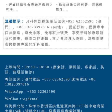
·
牙齒咩情況會導緻牙痛咧？
·
珠海維港口腔科普—咩係慢
珠海...
性牙...
溫馨提示：
牙科問題歡迎電話諮詢+853 62362590（澳
門）、+86 13823397816（内地），提前預約，提供專車
口岸接送，避免排隊、免專家掛號費、享受牙科診療最新
折扣優惠。維港口腔連鎖，立足粵港澳大灣區，爲粵港澳
市民提供專業的牙科服務。
上班時間：09:30～18:30（廣東話、潮州話、客家話、英
語、普通話接診）
粵語諮詢：澳門電話 +853 62362590 珠海電話 +86
13823397816
WhatsApp：+853 62362590
WeChat：wgdental
珠海拱北院：珠海市香洲區拱北迎賓南路1155號中建商業
大廈15樓（近拱北口岸，迎賓百貨廣場對面）