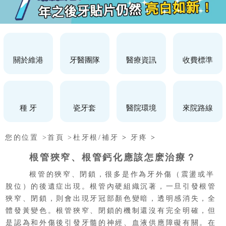
關於維港
牙醫團隊
醫療資訊
收費標準
種 牙
瓷牙套
醫院環境
來院路線
您的位置 >
首頁 >
杜牙根/補牙
>
牙疼
>
根管狹窄、根管鈣化應該怎麽治療？
根管的狹窄、閉鎖，很多是作為牙外傷（震盪或半
脫位）的後遺症出現。根管內硬組織沉著，一旦引發根管
狹窄、閉鎖，則會出現牙冠部顏色變暗，透明感消失，全
體發黃變色。根管狹窄、閉鎖的機制還沒有完全明確，但
是認為和外傷後引發牙髓的神經、血液供應障礙有關。在