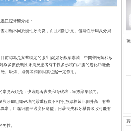
維港口腔
牙醫介紹：
檢査明顯不同於慢性牙周炎，而且相對少見。侵襲性牙周炎分局
預
目前認為是某些特定的微生物(如牙齦葉嚇菌、中間普氏菌和放
缺陷(多數侵襲性牙周炎患者有中性多形核白細胞的趨化功能低
應所緻。吸煙、遺傳等調節因素也起一定作用。
周炎的常見表現是：快速附著喪失和骨破壞，家族聚集傾向。
積量與牙周組織破壞的嚴重程度不相符;放線桿菌比例升高，有些
胞異常，巨噬細胞呈過度反應型；附著喪失和牙槽骨吸收可能有
實
多於男性。