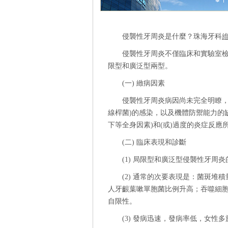
侵襲性牙周炎是什麼？珠海牙科
侵襲性牙周炎不僅臨床和實驗室
限型和廣泛型兩型。
(一) 緻病因素
侵襲性牙周炎病因尚未完全明瞭，
線桿菌)的感染，以及機體防禦能力的
下等全身因素)和(或)過度的炎症反
(二) 臨床表現和診斷
(1) 局限型和廣泛型侵襲性牙
(2) 通常的次要表現是：菌斑堆
人牙齦葉嗽單胞菌比例升高；吞噬細
自限性。
(3) 發病迅速，發病率低，女性