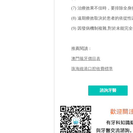
(7) 治療效果不佳時，要排除全
(8) 遠期療效取決於患者的依從
(9) 因發病機制複雜,對於未能
推薦閱讀：
澳門箍牙價目表
珠海維港口腔收費標準
諮詢牙醫