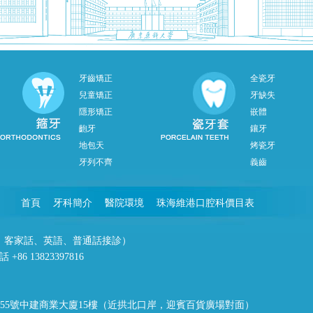
牙齒矯正
全瓷牙
兒童矯正
牙缺失
隱形矯正
嵌體
齙牙
鑲牙
地包天
烤瓷牙
牙列不齊
義齒
首頁
牙科簡介
醫院環境
珠海維港口腔科價目表
潮州話、客家話、英語、普通話接診）
86 13823397816
55號中建商業大廈15樓（近拱北口岸，迎賓百貨廣場對面）