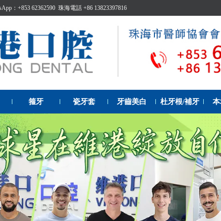
p：+853 62362590 珠海電話 +86 13823397816
箍牙
瓷牙套
牙齒美白
杜牙根/補牙
本