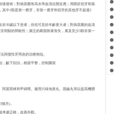
春期前後發病；對病原菌有高水準血清抗體反應；局限於切牙和第
，其中1顆是第一磨牙，非第一磨牙和切牙的其他牙不超過2
發生於30歲以下患者，但也可見於年齡更大者；對病原菌的血清
呈明顯的間歇性；廣泛的鄰面附著喪失，累及至少3顆非第一
方法與慢性牙周炎的治療相似。
潔治，齦下刮治，根面平整，控制菌斑
環素、阿莫西林和甲硝哩。服用六味地黃丸、固齒丸等以提高機體
3個月)。
亦能考慮正畸，改善外觀。