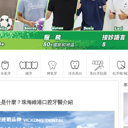
全瓷牙
鑲牙
烤瓷牙
冷光美白
美白牙貼面
杜牙根/補
專
是什麼？珠海維港口腔​牙醫介紹