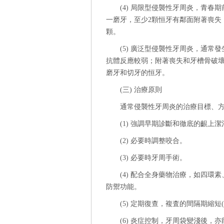
(4) 局限型侵襲性牙周炎，青
一磨牙，至少2顆恒牙有鄰面附著喪失
顆。
(5) 廣泛型侵襲性牙周炎，通常
抗體反應較弱；附著喪失和牙槽骨破壞
磨牙和切牙的恒牙。
(三) 治療原則
通常侵襲性牙周炎的治療目標、
(1) 強調早期診斷和徹底的齦上
(2) 必要時調整咬合。
(3) 必要時牙周手術。
(4) 配合全身藥物治療，如四
防禦功能。
(5) 定期復查，複査的間隔期縮短(
(6) 炎症控制，牙周袋變淺後，