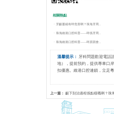
相關熱點
·
牙齦萎縮有咩危害咧？珠海牙周...
·
珠海維港口腔科普——咩係牙周...
·
珠海維港口腔科普——咩原因會...
溫馨提示：
牙科問題歡迎電話諮詢+85
地），提前預約，提供專車口
扣優惠。維港口腔連鎖，立足
上一篇：
齦下刮治過程係點樣嘅咧？珠海牙周治療