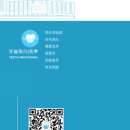
美白牙貼面
冷光美白
專業洗牙
黃黑牙
四環素牙
常見問題