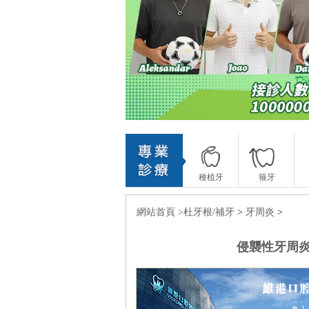
種植牙
箍牙
網站首頁 >
杜牙根/補牙
>
牙周炎
>
侵襲性牙周炎