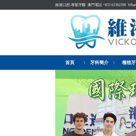
維港口腔-專業牙醫 澳門電話 +853 62362590 WhatsAp
首頁
牙科簡介
種植牙