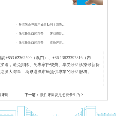
·
咩情況會導緻牙齒鬆動咧？附珠...
·
珠海維港口腔科普——牙髓病點...
·
珠海維港口腔科普——導緻牙周...
3 62362590（澳門）、+86 13823397816（内
岸接送，避免排隊、免專家掛號費、享受牙科診療最新折
粵港澳大灣區，爲粵港澳市民提供專業的牙科服務。
要幾錢？
下一篇：
慢性牙周炎是怎麼發生的？