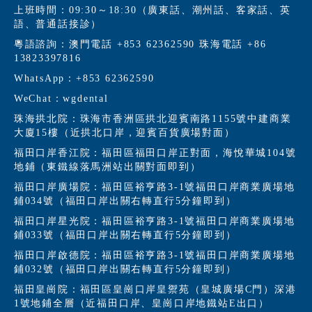
上班時間：09:30～18:30（廣東話、潮州話、客家話、英
語、普通話接診）
粵語諮詢：澳門電話 +853 62362590 珠海電話 +86
13823397816
WhatsApp：+853 62362590
WeChat：wgdental
珠海拱北院：珠海市香洲區拱北迎賓南路1155號中建商業
大廈15樓（近拱北口岸，迎賓百貨廣場對面）
福田口岸香江院：福田區福田口岸正對面，海悅華城104號
地鋪（東鐵線落馬洲站出關對面即到）
福田口岸廣場院：福田區裕亨路3-1號福田口岸商業廣場地
鋪034號（福田口岸出關右轉直行5分鐘即到）
福田口岸星光院：福田區裕亨路3-1號福田口岸商業廣場地
鋪033號（福田口岸出關右轉直行5分鐘即到）
福田口岸啟德院：福田區裕亨路3-1號福田口岸商業廣場地
鋪032號（福田口岸出關右轉直行5分鐘即到）
福田皇崗院：福田區皇崗口岸皇禦苑（皇城廣場C門）深港
1號地鋪全層（近福田口岸、皇崗口岸地鐵站E出口）