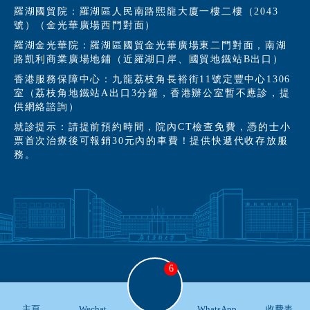
羅湖國貿院：羅湖區人民南路熙龍大廈一樓二樓（2043
號）（金光華廣場西門對面）
羅湖金光華院：羅湖區國貿金光華廣場東二門對面，南湖
路凱利商業廣場地鋪（近羅湖口岸、國貿地鐵站B出口）
香港服務保障中心：九龍荔枝角長裕街11號定豐中心1306
室（荔枝角地鐵站A出口3分鐘，香港辦公室暫不應診，提
供網絡諮詢）
就診提示：請提前預約時間，院內CT檢查免費，憑的士小
票首次治療後可報銷30元內的車費！提供快遞代收存放服
務。
6
主頁
Wechat
WhatsApp
收費表