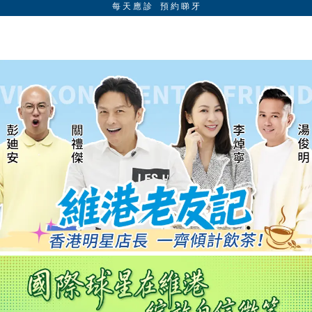
每 天 應 診 預 約 睇 牙