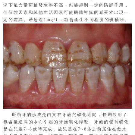
況下氟含量斑釉發生率不高，也能起到一定的防齲作用，
但個體因素和其他生活因素可使機體對氟的感受性出現一
定的差異。若超過1mg/L，就會產生不同程度的斑釉牙。
斑釉牙的形成是由於在牙齒的礦化期間，長期飲用了
氟含量過高的水而引起的牙齒礦化障礙，牙齒的發育礦化
是在兒童7~8歲時完成，故兒童在7~8步之前居住在飲水