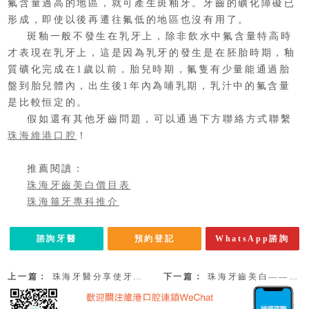
氟含量過高的地區，就可產生斑釉牙。牙齒的礦化障礙已
形成，即使以後再遷往氟低的地區也沒有用了。
斑釉一般不發生在乳牙上，除非飲水中氟含量特高時
才表現在乳牙上，這是因為乳牙的發生是在胚胎時期，釉
質礦化完成在1歲以前，胎兒時期，氟隻有少量能通過胎
盤到胎兒體內，出生後1年內為哺乳期，乳汁中的氟含量
是比較恒定的。
假如還有其他牙齒問題，可以通過下方聯絡方式聯繫
珠海維港口腔
！
推薦閱讀：
珠海牙齒美白價目表
珠海箍牙專科推介
諮詢牙醫
預約登記
WhatsApp諮詢
上一篇：
珠海牙醫分享使牙齒變色的其他因素有哪些？
下一篇：
珠海牙齒美白——什麼原因會導緻牙齒變色呢？