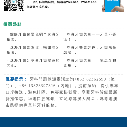
相關熱點
·
點解牙齒會變色咧？珠海牙
·
珠海牙齒美白——牙黃不要
齒美...
慌！...
·
珠海牙醫告訴你：喝咖啡牙
·
珠海牙醫告訴你：牙齒黑是
齒會...
怎麼...
·
珠海牙醫分享使牙齒變色的
·
珠海牙齒美白——氟斑牙和
其他...
飲用...
溫馨提示：
牙科問題歡迎電話諮詢+853 62362590（澳
門）、+86 13823397816（内地），提前預約，提供專車
口岸接送，避免排隊、免專家掛號費、享受牙科診療最新
折扣優惠。維港口腔連鎖，立足粵港澳大灣區，爲粵港澳
市民提供專業的牙科服務。