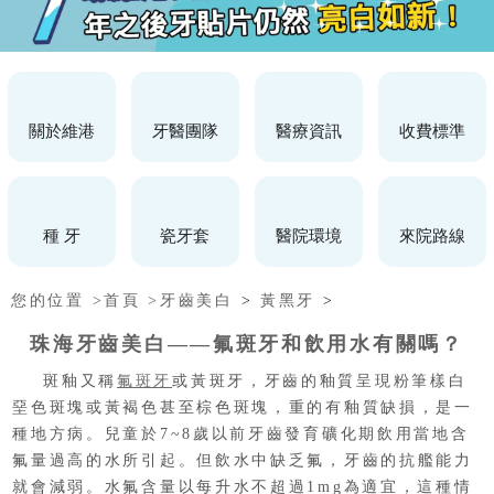
關於維港
牙醫團隊
醫療資訊
收費標準
種 牙
瓷牙套
醫院環境
來院路線
您的位置 >
首頁 >
牙齒美白
>
黃黑牙
>
珠海牙齒美白——氟斑牙和飲用水有關嗎？
斑釉又稱
氟斑牙
或黃斑牙，牙齒的釉質呈現粉筆樣白
堊色斑塊或黃褐色甚至棕色斑塊，重的有釉質缺損，是一
種地方病。兒童於7~8歲以前牙齒發育礦化期飲用當地含
氟量過高的水所引起。但飲水中缺乏氟，牙齒的抗艦能力
就會減弱。水氟含量以每升水不超過1mg為適宜，這種情