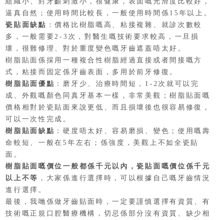
組織小、對牙齦刺激小，很健康，表面嘅光滑度比較好，
逼真自然；使用時間比較長，一般使用時間係15年以上。
瓷貼面缺點
：價格比樹脂嘅高、粘接複雜、就診次數較
多，一般需要2-3次，對醫生嘅技術要求較高，一旦損
壞，很難修理、對於重度變色嘅牙齒遮蓋唔太好。
樹脂貼面係採用一種複合性樹脂經過直接或者間接嘅方
式，粘接而固定係牙齒表面，多用於前牙修復。
樹脂貼面優點
：磨牙少、治療時間短，1-2次就可以完
成、外觀嘅顏色同真牙基本一樣，非常美觀；樹脂貼面嘅
價格相對於瓷貼面來說更低、而且損壞後也很容易修復，
可以一次性完成。
樹脂貼面缺點
：硬度唔太好、容易磨損、變色；使用嘅壽
命較短、一般在5年左右；係強度，美觀上不如全瓷貼
面。
樹脂貼面嘅價位一般都係千元以內，瓷貼面嘅價位係千元
以上不等
，大家係進行選擇時，可以根據自己嘅牙齒情況
進行選擇。
最後，我哋係做牙齒貼面時，一定要謹慎選擇有資質、有
技術嘅正規口腔醫療機構，切忌係部分沒有資質、缺少相