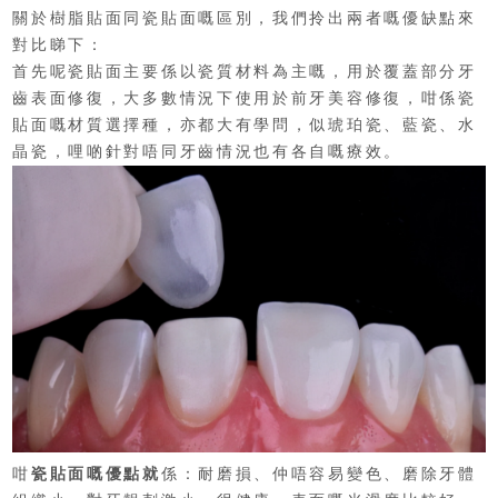
關於樹脂貼面同瓷貼面嘅區別，我們拎出兩者嘅優缺點來
對比睇下：
首先呢瓷貼面主要係以瓷質材料為主嘅，用於覆蓋部分牙
齒表面修復，大多數情況下使用於前牙美容修復，咁係瓷
貼面嘅材質選擇種，亦都大有學問，似琥珀瓷、藍瓷、水
晶瓷，哩啲針對唔同牙齒情況也有各自嘅療效。
咁
瓷貼面嘅優點就
係：耐磨損、仲唔容易變色、磨除牙體