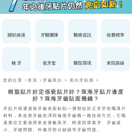
關於維港
牙醫團隊
醫療資訊
收費標準
種 牙
瓷牙套
醫院環境
來院路線
您的位置 >
首頁 >
牙齒美白
>
美白牙貼面
>
樹脂貼片好定係瓷貼片好？珠海牙貼片邊度
好？珠海牙齒貼面幾錢？
牙貼片係通過係牙齒表面粘貼一層類似於正常牙色嘅薄片
材料，來改善牙齒色澤同修復牙齒嘅一種技術方式；它嘅
適應症主要係用來改善氟斑牙、輕度四環素牙、牙齒過
小、牙縫間隙、外傷牙部分缺損等牙齒問題。