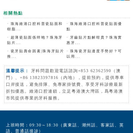
相關熱點
·
珠海維港口腔科普瓷貼面和
·
珠海維港口腔科普瓷貼面優
樹脂...
點
·
超薄瓷貼面係咩吔？珠海牙
·
牙齒貼片點解咁貴？珠海實
貼片...
惠牙...
·
瓷牙貼壽命因素|珠海牙貼片
·
珠海瓷牙貼邊度手勢好？可
推...
以用...
溫馨提示：
牙科問題歡迎電話諮詢+853 62362590（澳
門）、+86 13823397816（内地），提前預約，提供專車
口岸接送，避免排隊、免專家掛號費、享受牙科診療最新
折扣優惠。維港口腔連鎖，立足粵港澳大灣區，爲粵港澳
市民提供專業的牙科服務。
上班時間：09:30～18:30（廣東話、潮州話、客家話、英
語、普通話接診）