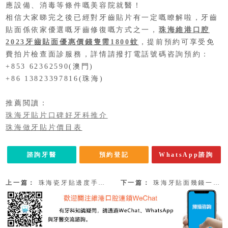
應設備、消毒等條件嘅美容院就醫！
相信大家睇完之後已經對牙齒貼片有一定嘅瞭解啦，牙齒
貼面係依家優選嘅牙齒修復嘅方式之一，
珠海維港口腔
2023牙齒貼面優惠價錢隻需1800蚊
，提前預約可享受免
費拍片檢查面診服務，詳情請撥打電話號碼咨詢預約：
+853 62362590(澳門)
+86 13823397816(珠海)
推薦閲讀：
珠海牙貼片口碑好牙科推介
珠海做牙貼片價目表
諮詢牙醫
預約登記
WhatsApp諮詢
上一篇：
珠海瓷牙貼邊度手勢好？可以用幾耐？珠海瓷牙貼價錢
下一篇：
珠海牙貼面幾錢一隻？美加牙貼面幾錢？