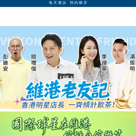
每 天 應 診 預 約 睇 牙