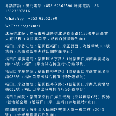
粵語諮詢：澳門電話 +853 62362590 珠海電話 +86
13823397816
WhatsApp：+853 62362590
WeChat：wgdental
珠海拱北院：珠海市香洲區拱北迎賓南路1155號中建商業
大廈15樓（近拱北口岸，迎賓百貨廣場對面）
福田口岸香江院：福田區福田口岸正對面，海悅華城104號
地鋪（東鐵線落馬洲站出關對面即到）
福田口岸廣場院：福田區裕亨路3-1號福田口岸商業廣場地
鋪034號（福田口岸出關右轉直行5分鐘即到）
福田口岸星光院：福田區裕亨路3-1號福田口岸商業廣場地
鋪033號（福田口岸出關右轉直行5分鐘即到）
福田口岸啟德院：福田區裕亨路3-1號福田口岸商業廣場地
鋪032號（福田口岸出關右轉直行5分鐘即到）
福田皇崗院：福田區皇崗口岸皇禦苑（皇城廣場C門）深港
1號地鋪全層（近福田口岸、皇崗口岸地鐵站E出口）
羅湖國貿院：羅湖區人民南路熙龍大廈一樓二樓（2043
號）（金光華廣場西門對面）