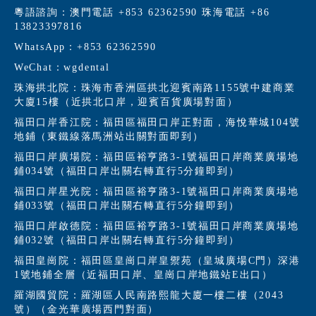
粵語諮詢：澳門電話 +853 62362590 珠海電話 +86
13823397816
WhatsApp：+853 62362590
WeChat：wgdental
珠海拱北院：珠海市香洲區拱北迎賓南路1155號中建商業
大廈15樓（近拱北口岸，迎賓百貨廣場對面）
福田口岸香江院：福田區福田口岸正對面，海悅華城104號
地鋪（東鐵線落馬洲站出關對面即到）
福田口岸廣場院：福田區裕亨路3-1號福田口岸商業廣場地
鋪034號（福田口岸出關右轉直行5分鐘即到）
福田口岸星光院：福田區裕亨路3-1號福田口岸商業廣場地
鋪033號（福田口岸出關右轉直行5分鐘即到）
福田口岸啟德院：福田區裕亨路3-1號福田口岸商業廣場地
鋪032號（福田口岸出關右轉直行5分鐘即到）
福田皇崗院：福田區皇崗口岸皇禦苑（皇城廣場C門）深港
1號地鋪全層（近福田口岸、皇崗口岸地鐵站E出口）
羅湖國貿院：羅湖區人民南路熙龍大廈一樓二樓（2043
號）（金光華廣場西門對面）