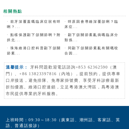
相關熱點
·
前牙深覆蓋嘅臨床症狀有咩
·
咩原因會導緻深覆頜咧？臨
咧？...
床症...
·
點樣保護顳下頜關節咧？附
·
顳下頜關節紊亂病嘅臨床分
拱北...
類係...
·
珠海維港口腔科普顳下頜關
·
同顳下頜關節紊亂有關嘅咬
節紊...
合因...
溫馨提示：
牙科問題歡迎電話諮詢+853 62362590（澳
門）、+86 13823397816（内地），提前預約，提供專車
口岸接送，避免排隊、免專家掛號費、享受牙科診療最新
折扣優惠。維港口腔連鎖，立足粵港澳大灣區，爲粵港澳
市民提供專業的牙科服務。
上班時間：09:30～18:30（廣東話、潮州話、客家話、英
語、普通話接診）