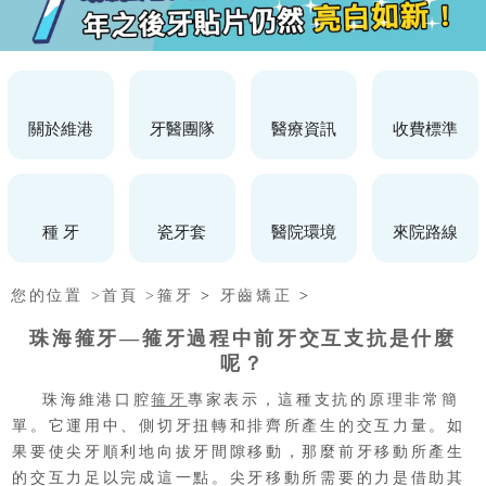
關於維港
牙醫團隊
醫療資訊
收費標準
種 牙
瓷牙套
醫院環境
來院路線
您的位置 >
首頁 >
箍牙
>
牙齒矯正
>
珠海箍牙—箍牙過程中前牙交互支抗是什麼
呢？
珠海維港口腔
箍牙
專家表示，這種支抗的原理非常簡
單。它運用中、側切牙扭轉和排齊所產生的交互力量。如
果要使尖牙順利地向拔牙間隙移動，那麼前牙移動所產生
的交互力足以完成這一點。尖牙移動所需要的力是借助其