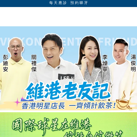
每 天 應 診 預 約 睇 牙