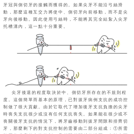
牙冠與側切牙的接觸而獲得的。如果尖牙不能沿弓絲滑
動，那麼這種互交力將使中、側切牙向前移動，而不是尖
牙向後移動。因此使用弓絲時，不能將其完全結紮入尖牙
托槽溝內，這一點十分重要。
尖牙後退的程度取決於中、側切牙所存在的不規則程
度。這個簡單而基本的原理，已對拔牙病例支抗的成功控
制做了很大貢獻。由於它取代了增加後牙支抗負擔的尖牙
時喪失支抗很少或沒有任何支抗喪失。如果能在很少或不
喪關後牙支抗的情況下，將牙齒移動到拔牙間隙和排齊切
牙，那麼剩下的對支抗控制的需要由二部分組成：①所需