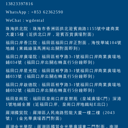
13823397816
WhatsApp：+853 62362590
WeChat：wgdental
珠海拱北院：珠海市香洲區拱北迎賓南路1155號中建商業
大廈15樓（近拱北口岸，迎賓百貨廣場對面）
福田口岸香江院：福田區福田口岸正對面，海悅華城104號
地鋪（東鐵線落馬洲站出關對面即到）
福田口岸廣場院：福田區裕亨路3-1號福田口岸商業廣場地
鋪034號（福田口岸出關右轉直行5分鐘即到）
福田口岸星光院：福田區裕亨路3-1號福田口岸商業廣場地
鋪033號（福田口岸出關右轉直行5分鐘即到）
福田口岸啟德院：福田區裕亨路3-1號福田口岸商業廣場地
鋪032號（福田口岸出關右轉直行5分鐘即到）
福田皇崗院：福田區皇崗口岸皇禦苑（皇城廣場C門）深港
1號地鋪全層（近福田口岸、皇崗口岸地鐵站E出口）
羅湖國貿院：羅湖區人民南路熙龍大廈一樓二樓（2043
號）（金光華廣場西門對面）
羅湖金光華院：羅湖區國貿金光華廣場東二門對面，南湖