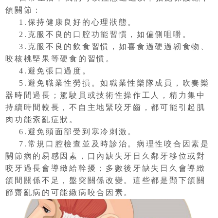
頜關節：
1.保持健康良好的心理狀態。
2.克服不良的口腔功能習慣，如偏側咀嚼。
3.克服不良的飲食習慣，如喜食過硬過韌食物、
咬核桃堅果等硬食的習慣。
4.避免張口過度。
5.避免職業性勞損。如職業性樂隊成員，吹奏樂
器時間過長；駕駛員或技術性操作工人，精力集中
持續時間較長，不自主地緊咬牙齒，都可能引起肌
肉功能紊亂症狀。
6.避免頭面部受到寒冷刺激。
7.常規口腔檢查並及時診治。病理性咬合因素是
關節病的易感因素，口內缺失牙日久鄰牙移位或對
咬牙過長會導緻給幹擾；多數後牙缺失日久會導緻
頜間關係不足，盤突關係改變。這些都是顳下頜關
節齋亂病的可能緻病咬合因素。