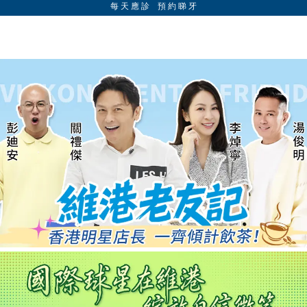
每 天 應 診 預 約 睇 牙