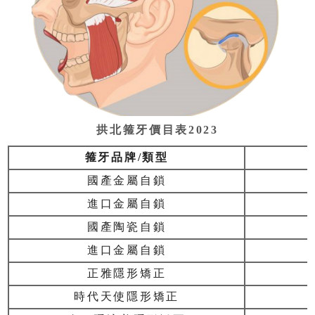
拱北箍牙價目表2023
箍牙品牌/類型
國產金屬自鎖
進口金屬自鎖
國產陶瓷自鎖
進口金屬自鎖
正雅隱形矯正
時代天使隱形矯正