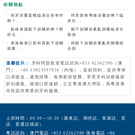
相關熱點
·
前牙深覆蓋嘅臨床症狀有咩
·
咩原因會導緻深覆頜咧？臨
咧？...
床症...
·
點樣保護顳下頜關節咧？附
·
顳下頜關節紊亂病嘅臨床分
拱北...
類係...
·
珠海維港口腔科普顳下頜關
·
同顳下頜關節紊亂有關嘅咬
節紊...
合因...
溫馨提示：
牙科問題歡迎電話諮詢+853 62362590（澳
門）、+86 13823397816（内地），提前預約，提供專車
口岸接送，避免排隊、免專家掛號費、享受牙科診療最新
折扣優惠。維港口腔連鎖，立足粵港澳大灣區，爲粵港澳
市民提供專業的牙科服務。
上班時間：09:30～18:30（廣東話、潮州話、客家話、英
語、普通話接診）
粵語諮詢：澳門電話 +853 62362590 珠海電話 +86