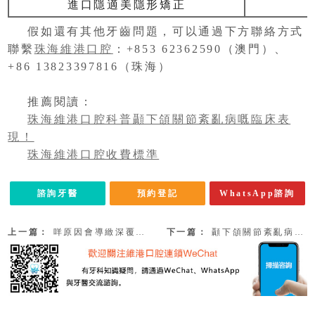
進口隱適美隱形矯正
假如還有其他牙齒問題，可以通過下方聯絡方式
聯繫
珠海維港口腔
：+853 62362590（澳門）、
+86 13823397816（珠海）
推薦閱讀：
珠海維港口腔科普顳下頜關節紊亂病嘅臨床表
現！
珠海維港口腔收費標準
諮詢牙醫
預約登記
WhatsApp諮詢
上一篇：
咩原因會導緻深覆頜咧？臨床症狀係咩？附珠海箍牙收費2023
下一篇：
顳下頜關節紊亂病嘅臨床分類係咩咧？附珠海箍牙收費2023