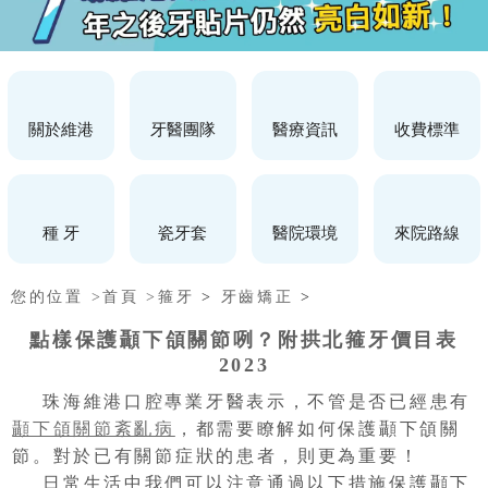
關於維港
牙醫團隊
醫療資訊
收費標準
種 牙
瓷牙套
醫院環境
來院路線
您的位置 >
首頁 >
箍牙
>
牙齒矯正
>
點樣保護顳下頜關節咧？附拱北箍牙價目表
2023
珠海維港口腔專業牙醫表示，不管是否已經患有
顳下頜關節紊亂病
，都需要瞭解如何保護顳下頜關
節。對於已有關節症狀的患者，則更為重要！
日常生活中我們可以注意通過以下措施保護顳下