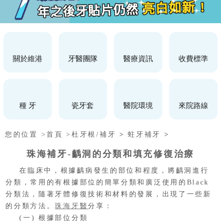
關於維港
牙醫團隊
醫療資訊
收費標準
種 牙
瓷牙套
醫院環境
來院路線
您的位置 >
首頁 >
杜牙根/補牙
>
蛀牙補牙
>
珠海補牙-齲洞的分類和填充修復治療
在臨床中，根據齲病發生的部位和程度，將齲洞進行
分類，常用的有根據部位的簡單分類和廣泛使用的Black
分類法，隨著牙體修復技術和材料的發展，出現了一些新
的分類方法。
珠海牙醫
分享：
(一) 根據部位分類