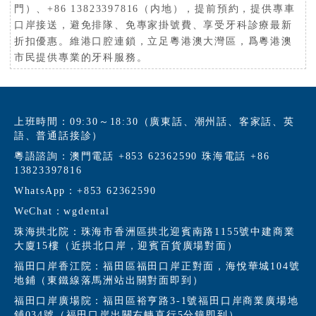
門）、+86 13823397816（内地），提前預約，提供專車
口岸接送，避免排隊、免專家掛號費、享受牙科診療最新
折扣優惠。維港口腔連鎖，立足粵港澳大灣區，爲粵港澳
市民提供專業的牙科服務。
上班時間：09:30～18:30（廣東話、潮州話、客家話、英
語、普通話接診）
粵語諮詢：澳門電話 +853 62362590 珠海電話 +86
13823397816
WhatsApp：+853 62362590
WeChat：wgdental
珠海拱北院：珠海市香洲區拱北迎賓南路1155號中建商業
大廈15樓（近拱北口岸，迎賓百貨廣場對面）
福田口岸香江院：福田區福田口岸正對面，海悅華城104號
地鋪（東鐵線落馬洲站出關對面即到）
福田口岸廣場院：福田區裕亨路3-1號福田口岸商業廣場地
鋪034號（福田口岸出關右轉直行5分鐘即到）