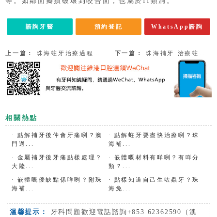
等。如鄰面瓣損破壞到咬合面，也屬於II類洞。
諮詢牙醫
預約登記
WhatsApp諮詢
上一篇：
珠海蛀牙治療過程中，備洞的基本原則
下一篇：
珠海補牙-治療蛀牙有哪些方法？
相關熱點
·
點解補牙後仲會牙痛咧？澳
·
點解蛀牙要盡快治療咧？珠
門過...
海補...
·
金屬補牙後牙痛點樣處理？
·
嵌體嘅材料有咩咧？有咩分
大陸...
類？...
·
嵌體嘅優缺點係咩咧？附珠
·
點樣知道自己生咗蟲牙？珠
海補...
海免...
溫馨提示：
牙科問題歡迎電話諮詢+853 62362590（澳