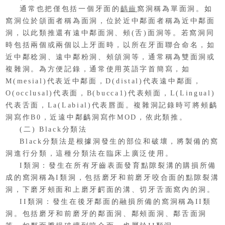
通常也把僅包括一個牙面的
齲齒
窩洞稱為單面洞。如
窩洞位於頜面者稱為面洞，位於近中鄰面者稱為近中鄰面
洞，以此類推還有遠中鄰面洞、頰(舌)面洞等。若窩洞同
時包括兩個或兩個以上牙面時，以所在牙面聯合命名，如
近中鄰稔洞、遠中鄰粉洞、頰頜洞等，通常稱為雙面洞或
複雜洞。為方便記錄，通常使用英語字首簡寫，如
M(mesial)代表近中鄰面，D(distal)代表遠中鄰面，
O(occlusal)代表面，B(bucca1)代表頰面，L(Lingual)
代表舌面，La(Labial)代表唇面。複雜洞記錄時可將頰齲
洞寫作B0，近遠中鄰齲洞寫作MOD，依此類推。
(二) Black分類法
Black分類法是根據洞發生的部位和破壞，將製備的窩
洞進行分類，這種分類法在臨床上廣泛使用。
I類洞：發生在所有牙齒表面發育點隙裂溝的購損所備
成的窩洞稱為I類洞，包括磨牙和前磨牙咬合面的點隙裂溝
洞，下磨牙頰面和上磨牙齶面的溝、切牙舌面窩內的洞。
II類洞：發生在後牙鄰面的融損所備的窩洞稱為II類
洞。包括磨牙和前磨牙的鄰面洞、鄰頰面洞、鄰舌面洞