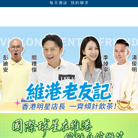
每 天 應 診 預 約 睇 牙