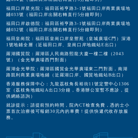
福田口岸星光院：福田區裕亨路3-1號福田口岸商業廣場地
鋪033號（福田口岸出關右轉直行5分鐘即到）
福田口岸啟德院：福田區裕亨路3-1號福田口岸商業廣場地
鋪032號（福田口岸出關右轉直行5分鐘即到）
福田皇崗院：福田區皇崗口岸皇禦苑（皇城廣場C門）深港
1號地鋪全層（近福田口岸、皇崗口岸地鐵站E出口）
羅湖國貿院：羅湖區人民南路熙龍大廈一樓二樓（2043
號）（金光華廣場西門對面）
羅湖金光華院：羅湖區國貿金光華廣場東二門對面，南湖
路凱利商業廣場地鋪（近羅湖口岸、國貿地鐵站B出口）
香港服務保障中心：九龍荔枝角長裕街11號定豐中心1306
室（荔枝角地鐵站A出口3分鐘，香港辦公室暫不應診，提
供網絡諮詢）
就診提示：請提前預約時間，院內CT檢查免費，憑的士小
票首次治療後可報銷30元內的車費！提供快遞代收存放服
務。