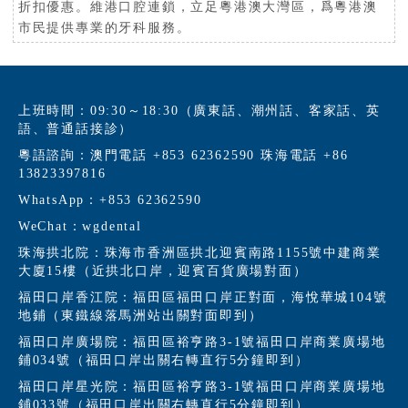
折扣優惠。維港口腔連鎖，立足粵港澳大灣區，爲粵港澳
市民提供專業的牙科服務。
上班時間：09:30～18:30（廣東話、潮州話、客家話、英
語、普通話接診）
粵語諮詢：澳門電話 +853 62362590 珠海電話 +86
13823397816
WhatsApp：+853 62362590
WeChat：wgdental
珠海拱北院：珠海市香洲區拱北迎賓南路1155號中建商業
大廈15樓（近拱北口岸，迎賓百貨廣場對面）
福田口岸香江院：福田區福田口岸正對面，海悅華城104號
地鋪（東鐵線落馬洲站出關對面即到）
福田口岸廣場院：福田區裕亨路3-1號福田口岸商業廣場地
鋪034號（福田口岸出關右轉直行5分鐘即到）
福田口岸星光院：福田區裕亨路3-1號福田口岸商業廣場地
鋪033號（福田口岸出關右轉直行5分鐘即到）