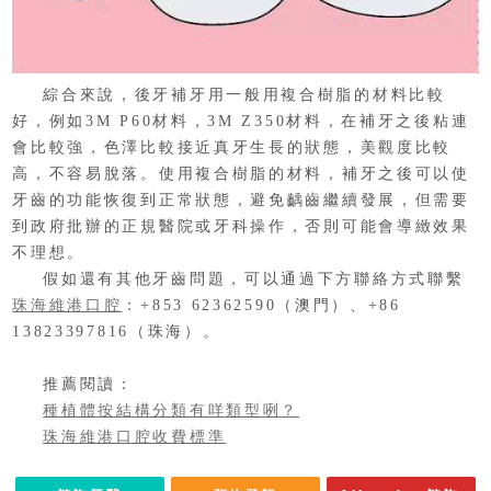
綜合來說，
後牙補牙用一般用複合樹脂的材料比較
好，例如3M P60材料，3M Z350材料，在補牙之後粘連
會比較強，色澤比較接近真牙生長的狀態，美觀度比較
高，不容易脫落。使用複合樹脂的材料，補牙之後可以使
牙齒的功能恢復到正常狀態，避免齲齒繼續發展，但需要
到政府批辦的正規醫院或牙科操作，否則可能會導緻效果
不理想。
假如還有其他牙齒問題，可以通過下方聯絡方式聯繫
珠海維港口腔
：+853 62362590（澳門）、+86
13823397816（珠海）。
推薦閱讀：
種植體按結構分類有咩類型咧？
珠海維港口腔收費標準