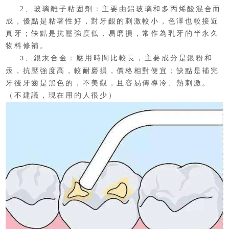
2
、
玻璃離子粘固劑：主要由鋁玻璃和多丙烯酸混合而
成，優點是粘著性好，對牙齦的刺激較小，色澤也較接近
真牙；缺點是抗壓強度低，易磨損，常作為乳牙的半永久
物料修補。
、
銀汞合金：應用時間比較長，主要成分是銀粉和
3
汞，抗壓強度高，較耐磨損，價格相對便宜；缺點是補完
牙後牙齒是黑色的，不美觀，且容易傳導冷、熱刺激。
（不建議，現在用的人很少）