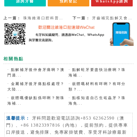
諮詢牙醫
預約登記
WhatsApp諮詢
上一篇：
珠海維港口腔科普蛀牙嘅分類！附珠海補牙收費2023
下一篇：
牙齒補完點解又會蛀牙咧？澳門過珠海補牙要幾錢咧？
相關熱點
·
點解補牙後仲會牙痛咧？澳
·
點解蛀牙要盡快治療咧？珠
門過...
海補...
·
金屬補牙後牙痛點樣處理？
·
嵌體嘅材料有咩咧？有咩分
大陸...
類？...
·
嵌體嘅優缺點係咩咧？附珠
·
點樣知道自己生咗蟲牙？珠
海補...
海免...
溫馨提示：
牙科問題歡迎電話諮詢+853 62362590（澳
門）、+86 13823397816（内地），提前預約，提供專車
口岸接送，避免排隊、免專家掛號費、享受牙科診療最新