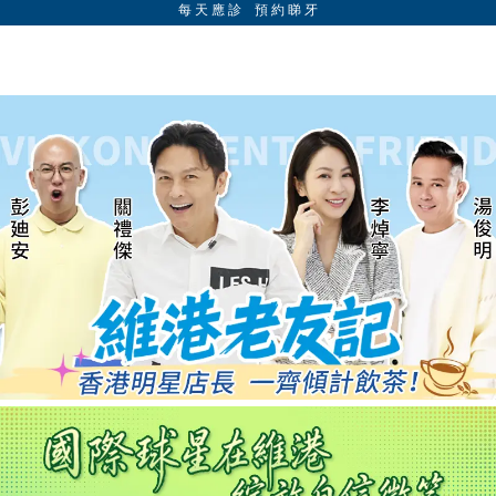
每 天 應 診 預 約 睇 牙