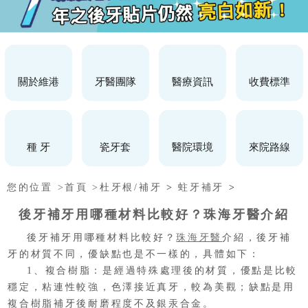
關於維港
牙醫團隊
醫療資訊
收費標準
種 牙
瓷牙套
醫院環境
來院路線
您的位置 >
首頁 >
杜牙根/補牙
>
蛀牙補牙
>
後牙補牙用哪種材料比較好？珠海牙醫介紹
後牙補牙用哪種材料比較好？
珠海牙醫
介紹，後牙補
牙的材質不同，優缺點也是不一樣的，具體如下：
1
、
複合樹脂：是經過特殊處理後的材質，優點是比較
穩定，粘連性較強，色澤接近真牙，較為美觀；缺點是用
複合樹脂補牙後耐磨程度不及銀汞合金。