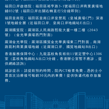
福田口岸啟德院：福田區裕亨路3-1號福田口岸商業廣場地
鋪032號（福田口岸出關右轉直行5分鐘即到）
福田皇崗院：福田區皇崗口岸皇禦苑（皇城廣場C門）深港
1號地鋪全層（近福田口岸、皇崗口岸地鐵站E出口）
羅湖國貿院：羅湖區人民南路熙龍大廈一樓二樓（2043
號）（金光華廣場西門對面）
羅湖金光華院：羅湖區國貿金光華廣場東二門對面，南湖
路凱利商業廣場地鋪（近羅湖口岸、國貿地鐵站B出口）
香港服務保障中心：九龍荔枝角長裕街11號定豐中心1306
室（荔枝角地鐵站A出口3分鐘，香港辦公室暫不應診，提
供網絡諮詢）
就診提示：請提前預約時間，院內CT檢查免費，憑的士小
票首次治療後可報銷30元內的車費！提供快遞代收存放服
務。