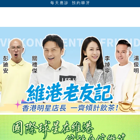
每 天 應 診 預 約 睇 牙