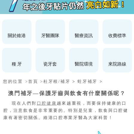
關於維港
牙醫團隊
醫療資訊
收費標準
種 牙
瓷牙套
醫院環境
來院路線
您的位置 >
首頁 >
杜牙根/補牙
>
蛀牙補牙
>
澳門補牙—保護牙齒與飲食有什麼關係呢？
現在人們對
口腔健康
越來越重視，而要保持健康的口
腔，注意飲食是非常重要的。特別是兒童，飲食與口腔健
康有著密切關係。維港口腔專業牙醫為大家科普！