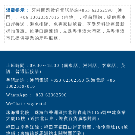
溫馨提示：
牙科問題歡迎電話諮詢+853 62362590（澳
門）、+86 13823397816（内地），提前預約，提供專車
口岸接送，避免排隊、免專家掛號費、享受牙科診療最新
折扣優惠。維港口腔連鎖，立足粵港澳大灣區，爲粵港澳
市民提供專業的牙科服務。
上班時間：09:30～18:30（廣東話、潮州話、客家話、英
語、普通話接診）
粵語諮詢：澳門電話 +853 62362590 珠海電話 +86
13823397816
WhatsApp：+853 62362590
WeChat：wgdental
珠海拱北院：珠海市香洲區拱北迎賓南路1155號中建商業
大廈15樓（近拱北口岸，迎賓百貨廣場對面）
福田口岸香江院：福田區福田口岸正對面，海悅華城104號
地鋪（東鐵線落馬洲站出關對面即到）