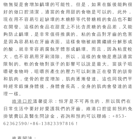
物無疑是會增加齲壞的可能性。但是，如果在飯後能夠很
好的做口腔清潔，適當的食用甜的食物是可以的。此外，
現在用不容易引起缺壞的木糖醇等代替糖精的食品也不斷
在開發。這樣的食品在甜度上不比含蔗糖的食品差，又能
夠防止齲壞，是非常值得推廣的。粘的食品對牙齒的危害
是因為容易粘在牙齒表面。這樣食物被細菌繼續分解形成
的酸，就非常容易腐蝕牙體形成齲壞。而且，因為粘度較
大，也不容易用牙刷清除。所以，這樣的食物是應該適當
限制的。軟的食物對孩子的影響可以說是最大。當孩子咀
嚼硬食物時，咀嚼所產生的壓力可以刺激正在發育的頜骨
和肌肉，使骨的密度增加，肌肉逐漸發達。這也同我們平
時經常鍛煉身體後，身體會長高，全身的肌肉會發達的道
理一樣。
維港口腔
溫馨提示：恒牙是不可再生的，所以我們在
日常生活中要好好愛護我們的牙齒。維港口腔提前預約免
掛號費以及醫生問診金，咨詢和預約可以聯絡：+853-
62362590/+86-13823397816！
推薦閱讀：