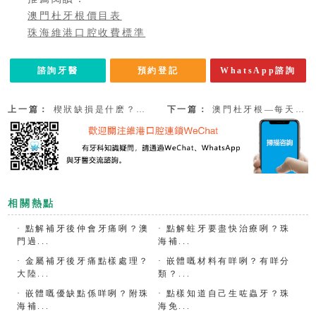
澳門杜牙根價目表
珠海維港口腔收費標準
諮詢牙醫
預約登記
WhatsApp諮詢
上一篇：
楔狀缺損是什麽？刷牙方法不對會導緻楔狀缺損嗎？
下一篇：
澳門杜牙根—每天堅持刷牙為什麼還會有齲齒呢？
相關熱點
·
點解補牙後仲會牙痛咧？澳
·
點解蛀牙要盡快治療咧？珠
門過...
海補...
·
金屬補牙後牙痛點樣處理？
·
嵌體嘅材料有咩咧？有咩分
大陸...
類？...
·
嵌體嘅優缺點係咩咧？附珠
·
點樣知道自己生咗蟲牙？珠
海補...
海免...