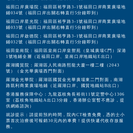
福田口岸廣場院：福田區裕亨路3-1號福田口岸商業廣場地
鋪034號（福田口岸出關右轉直行5分鐘即到）
福田口岸星光院：福田區裕亨路3-1號福田口岸商業廣場地
鋪033號（福田口岸出關右轉直行5分鐘即到）
福田口岸啟德院：福田區裕亨路3-1號福田口岸商業廣場地
鋪032號（福田口岸出關右轉直行5分鐘即到）
福田皇崗院：福田區皇崗口岸皇禦苑（皇城廣場C門）深港
1號地鋪全層（近福田口岸、皇崗口岸地鐵站E出口）
羅湖國貿院：羅湖區人民南路熙龍大廈一樓二樓（2043
號）（金光華廣場西門對面）
羅湖金光華院：羅湖區國貿金光華廣場東二門對面，南湖
路凱利商業廣場地鋪（近羅湖口岸、國貿地鐵站B出口）
香港服務保障中心：九龍荔枝角長裕街11號定豐中心1306
室（荔枝角地鐵站A出口3分鐘，香港辦公室暫不應診，提
供網絡諮詢）
就診提示：請提前預約時間，院內CT檢查免費，憑的士小
票首次治療後可報銷30元內的車費！提供快遞代收存放服
務。