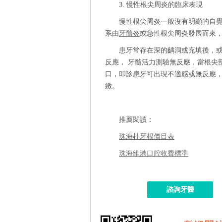
3. 慢性根尖周炎的臨床表現
慢性根尖周炎一般沒有明顯的自
系由
牙髓炎
或急性根尖周炎發展而來
患牙常存在深的齲洞或充填後，
反應， 牙髓活力測驗無反應，當根尖
口，叩診患牙可出現不適感或無反應
緻。
推薦閱讀：
珠海杜牙根價目表
珠海維港口腔收費標準
諮詢牙醫