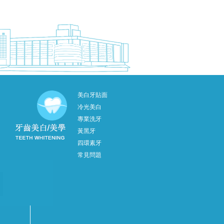
美白牙貼面
冷光美白
專業洗牙
黃黑牙
四環素牙
常見問題