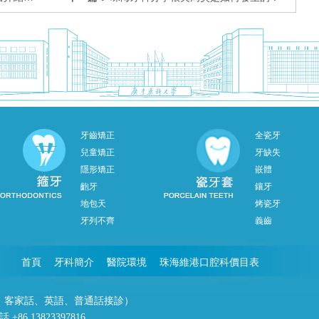
牙齒矯正
全瓷牙
兒童矯正
牙缺失
隱形矯正
嵌體
齙牙
鑲牙
地包天
烤瓷牙
牙列不齊
義齒
首頁
牙科簡介
醫院環境
珠海維港口腔科價目表
潮州話、客家話、英語、普通話接診）
86 13823397816