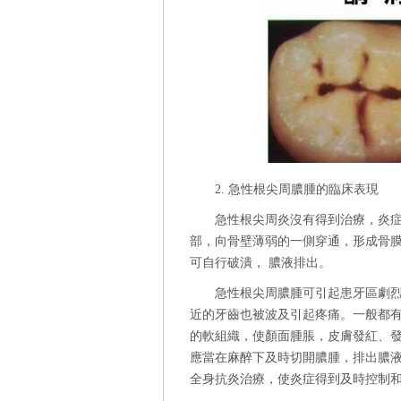
2. 急性根尖周膿腫的臨床表現
急性根尖周炎沒有得到治療，炎
部，向骨壁薄弱的一側穿通，形成骨
可自行破潰， 膿液排出。
急性根尖周膿腫可引起患牙區劇
近的牙齒也被波及引起疼痛。一般都
的軟組織，使顏面腫脹，皮膚發紅、
應當在麻醉下及時切開膿腫，排出膿
全身抗炎治療，使炎症得到及時控制