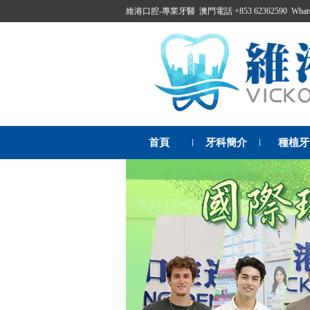
維港口腔-專業牙醫 澳門電話 +853 62362590 WhatsAp
首頁
牙科簡介
種植牙