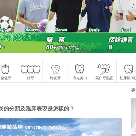
全瓷牙
鑲牙
烤瓷牙
冷光美白
美白牙貼面
杜牙根/補
專
炎的分類及臨床表現是怎樣的？