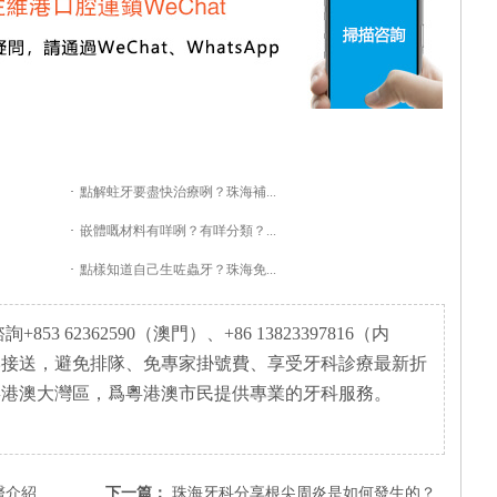
·
點解蛀牙要盡快治療咧？珠海補...
·
嵌體嘅材料有咩咧？有咩分類？...
·
點樣知道自己生咗蟲牙？珠海免...
3 62362590（澳門）、+86 13823397816（内
岸接送，避免排隊、免專家掛號費、享受牙科診療最新折
粵港澳大灣區，爲粵港澳市民提供專業的牙科服務。
杜牙根
下一篇：
珠海牙科​分享根尖周炎是如何發生的？