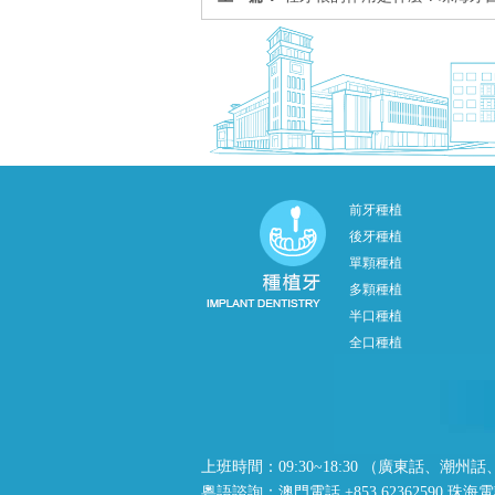
前牙種植
後牙種植
單顆種植
多顆種植
半口種植
全口種植
上班時間：09:30~18:30 （廣東話、
粵語諮詢：澳門電話 +853 62362590 珠海電話 +