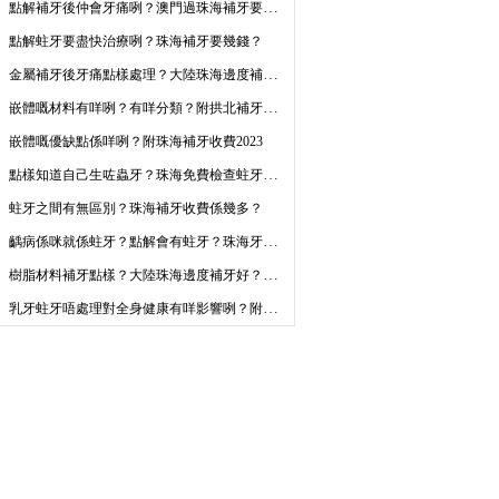
點解補牙後仲會牙痛咧？澳門過珠海補牙要幾錢？
點解蛀牙要盡快治療咧？珠海補牙要幾錢？
金屬補牙後牙痛點樣處理？大陸珠海邊度補牙好？
嵌體嘅材料有咩咧？有咩分類？附拱北補牙價目表2023
嵌體嘅優缺點係咩咧？附珠海補牙收費2023
點樣知道自己生咗蟲牙？珠海免費檢查蛀牙！珠海補牙推薦
蛀牙之間有無區別？珠海補牙收費係幾多？
齲病係咪就係蛀牙？點解會有蛀牙？珠海牙科補牙推薦！
樹脂材料補牙點樣？大陸珠海邊度補牙好？珠海牙科推薦！
乳牙蛀牙唔處理對全身健康有咩影響咧？附珠海補牙收費標準2023