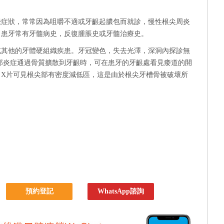
覺症狀，常常因為咀嚼不適或牙齦起膿包而就診，慢性根尖周炎
，患牙常有牙髓病史，反復腫脹史或牙髓治療史。
或其他的牙體硬組織疾患。牙冠變色，失去光澤，深洞內探診無
部炎症通過骨質擴散到牙齦時，可在患牙的牙齦處看見痿道的開
，X片可見根尖部有密度減低區，這是由於根尖牙槽骨被破壞所
預約登記
WhatsApp諮詢