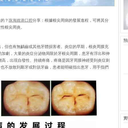
樣的？
珠海維港口腔
分享：
根據根尖周病的發展進程，可將其分
慢性根尖周炎。
預
齲，但也有無齲齒或其他牙體損害者。炎症的早期，根炎周膜充
的加劇，大量的炎症分泌物局限於牙根尖周圍，患牙有浮出和伸
增高，出現自發性、持續疼痛，疼痛是因牙周膜神經受到炎症刺
，也不放散到鄰牙或對頜牙齒，患者能明確指出患牙，用手指捫
實