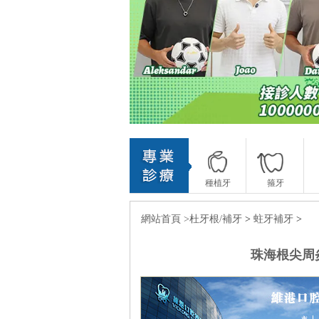
種植牙
箍牙
網站首頁 >
杜牙根/補牙
>
蛀牙補牙
>
珠海根尖周