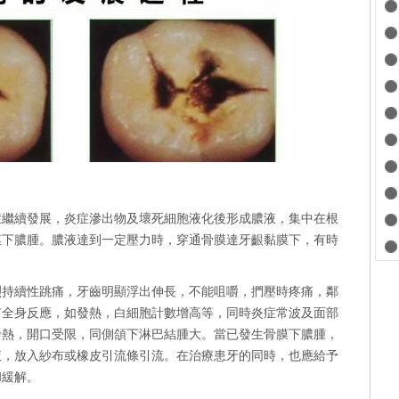
症繼續發展，炎症滲出物及壞死細胞液化後形成膿液，集中在根
膜下膿腫。膿液達到一定壓力時，穿通骨膜達牙齦黏膜下，有時
烈持續性跳痛，牙齒明顯浮出伸長，不能咀嚼，捫壓時疼痛，鄰
有全身反應，如發熱，白細胞計數增高等，同時炎症常波及面部
發熱，開口受限，同側頜下淋巴結腫大。當已發生骨膜下膿腫，
液，放入紗布或橡皮引流條引流。在治療患牙的同時，也應給予
和緩解。