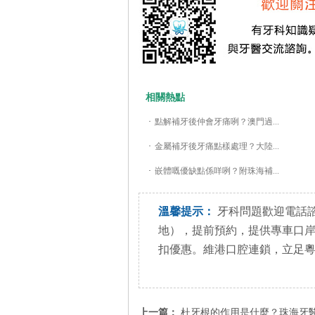
相關熱點
·
點解補牙後仲會牙痛咧？澳門過...
·
金屬補牙後牙痛點樣處理？大陸...
·
嵌體嘅優缺點係咩咧？附珠海補...
溫馨提示：
牙科問題歡迎電話諮詢+85
地），提前預約，提供專車口
扣優惠。維港口腔連鎖，立足
上一篇：
杜牙根的作用是什麼？珠海牙醫介紹