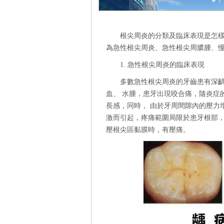
根尖周炎的分類及臨床表現是怎
為急性根尖周炎、急性根尖周膿腫、
1. 急性根尖周炎的臨床表現
多數急性根尖周炎的牙齒患有深
血、 水腫，患牙出現咬合痛，隨炎症
長感，同時， 由於牙周間隙內的壓力
激而引起，疼痛範圍局限於患牙根部
壓根尖區黏膜時，有壓痛。