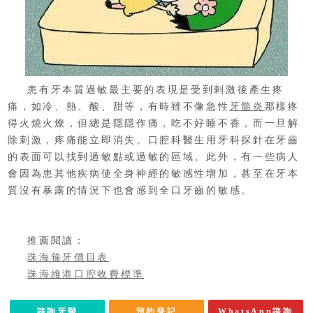
患有牙本質過敏最主要的表現是受到剌激後產生疼
痛，如冷、熱、酸、甜等，有時雖不像急性
牙髓炎
那樣疼
得火燒火燎，但總是隱隱作痛，吃不好睡不香，而一旦解
除刺激，疼痛能立即消失。口腔科醫生用牙科探針在牙齒
的表面可以找到過敏點或過敏的區域。此外，有一些病人
會因為患其他疾病使全身神經的敏感性增加，甚至在牙本
質沒有暴露的情況下也會感到全口牙齒的敏感。
推薦閱讀：
珠海箍牙價目表
珠海維港口腔收費標準
諮詢牙醫
預約登記
WhatsApp諮詢