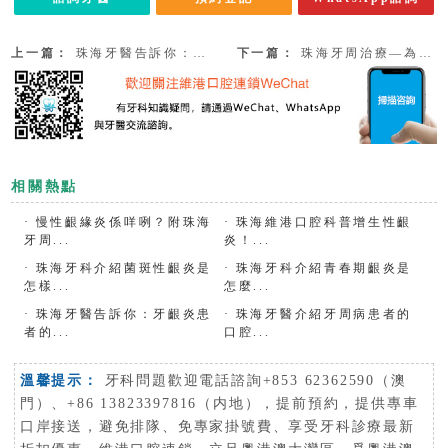
上一篇：
珠海牙醫告訴你：牙齦炎、牙周炎怎麼區分，應該如何預防呢？
下一篇：
珠海牙周治療—為什麼會有牙齦炎呢？
相關熱點
·
慢性齦緣炎係咩咧？附珠海
·
珠海維港口腔科普增生性齦
牙周...
炎！...
·
珠海牙科介紹菌斑性齦炎是
·
珠海牙科介紹青春期齦炎是
怎樣...
怎麼...
·
珠海牙醫告訴你：牙齦炎患
·
珠海牙醫介紹牙周病患者的
者的...
口腔...
溫馨提示：
牙科問題歡迎電話諮詢+853 62362590（澳
門）、+86 13823397816（内地），提前預約，提供專車
口岸接送，避免排隊、免專家掛號費、享受牙科診療最新