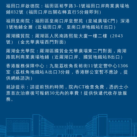
福田口岸啟德院：福田區裕亨路3-1號福田口岸商業廣場地
鋪032號（福田口岸出關右轉直行5分鐘即到）
福田皇崗院：福田區皇崗口岸皇禦苑（皇城廣場C門）深港
1號地鋪全層（近福田口岸、皇崗口岸地鐵站E出口）
羅湖國貿院：羅湖區人民南路熙龍大廈一樓二樓（2043
號）（金光華廣場西門對面）
羅湖金光華院：羅湖區國貿金光華廣場東二門對面，南湖
路凱利商業廣場地鋪（近羅湖口岸、國貿地鐵站B出口）
香港服務保障中心：九龍荔枝角長裕街11號定豐中心1306
室（荔枝角地鐵站A出口3分鐘，香港辦公室暫不應診，提
供網絡諮詢）
就診提示：請提前預約時間，院內CT檢查免費，憑的士小
票首次治療後可報銷30元內的車費！提供快遞代收存放服
務。