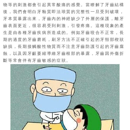
物等的刺激都會引起異常酸痛的感覺。當瞭解了牙齒結構
後，我們會明白牙釉質即法琅質的完整性一旦受到破壞，
牙本質暴露出來，牙齒內的神經缺少了外層的保護，離牙
齒表面更近，很容易受到剌激，引發疼痛。這種現象的產
生是由各種牙齒疾病所造成的。
例如牙齒咬合不正常，長
期的過度的牙齒磨耗，刷牙方法不正確引起的牙頸部楔狀
缺損，長期接觸酸性物質而不注意牙齒防護引起的牙齒腐
蝕，以及因牙齦萎縮導緻牙齒根部的暴露，牙齒因外傷折
斷等常會伴有牙齒敏感的症狀。