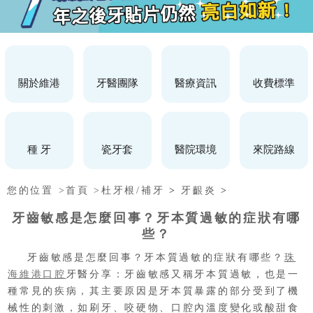
關於維港
牙醫團隊
醫療資訊
收費標準
種 牙
瓷牙套
醫院環境
來院路線
您的位置 >
首頁 >
杜牙根/補牙
>
牙齦炎
>
牙齒敏感是怎麼回事？牙本質過敏的症狀有哪
些？
牙齒敏感是怎麼回事？牙本質過敏的症狀有哪些？
珠
海維港口腔
牙醫分享：牙齒敏感又稱牙本質過敏，也是一
種常見的疾病，其主要原因是牙本質暴露的部分受到了機
械性的刺激，如刷牙、咬硬物、口腔內溫度變化或酸甜食