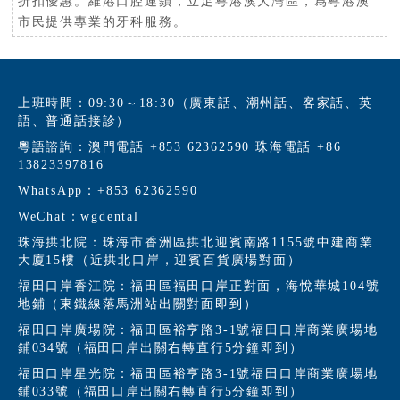
折扣優惠。維港口腔連鎖，立足粵港澳大灣區，爲粵港澳
市民提供專業的牙科服務。
上班時間：09:30～18:30（廣東話、潮州話、客家話、英
語、普通話接診）
粵語諮詢：澳門電話 +853 62362590 珠海電話 +86
13823397816
WhatsApp：+853 62362590
WeChat：wgdental
珠海拱北院：珠海市香洲區拱北迎賓南路1155號中建商業
大廈15樓（近拱北口岸，迎賓百貨廣場對面）
福田口岸香江院：福田區福田口岸正對面，海悅華城104號
地鋪（東鐵線落馬洲站出關對面即到）
福田口岸廣場院：福田區裕亨路3-1號福田口岸商業廣場地
鋪034號（福田口岸出關右轉直行5分鐘即到）
福田口岸星光院：福田區裕亨路3-1號福田口岸商業廣場地
鋪033號（福田口岸出關右轉直行5分鐘即到）