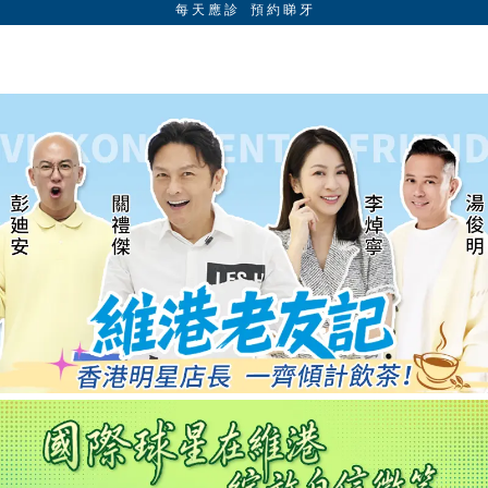
每 天 應 診 預 約 睇 牙