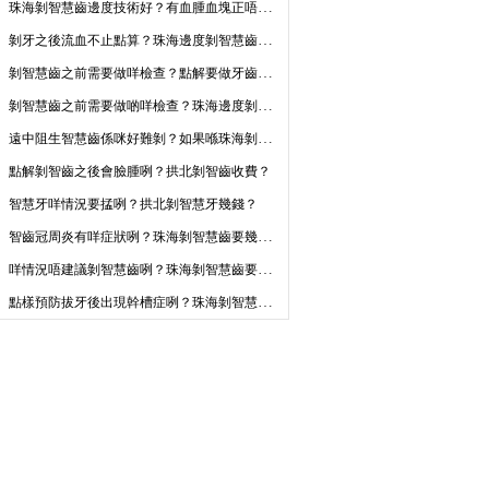
珠海剝智慧齒邊度技術好？有血腫血塊正唔正常？
剝牙之後流血不止點算？珠海邊度剝智慧齒比較好？價錢係幾多？
剝智慧齒之前需要做咩檢查？點解要做牙齒檢查？
剝智慧齒之前需要做啲咩檢查？珠海邊度剝牙好？
遠中阻生智慧齒係咪好難剝？如果喺珠海剝牙需要幾多錢？
點解剝智齒之後會臉腫咧？拱北剝智齒收費？
智慧牙咩情況要掹咧？拱北剝智慧牙幾錢？
智齒冠周炎有咩症狀咧？珠海剝智慧齒要幾錢咧？
咩情況唔建議剝智慧齒咧？珠海剝智慧齒要幾錢咧？
點樣預防拔牙後出現幹槽症咧？珠海剝智慧齒要幾錢咧？