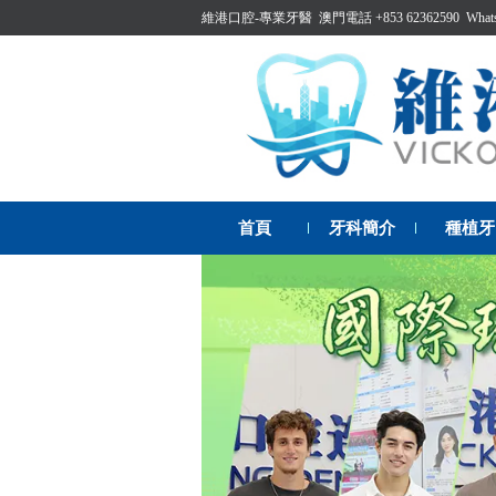
維港口腔-專業牙醫 澳門電話 +853 62362590 WhatsAp
首頁
牙科簡介
種植牙