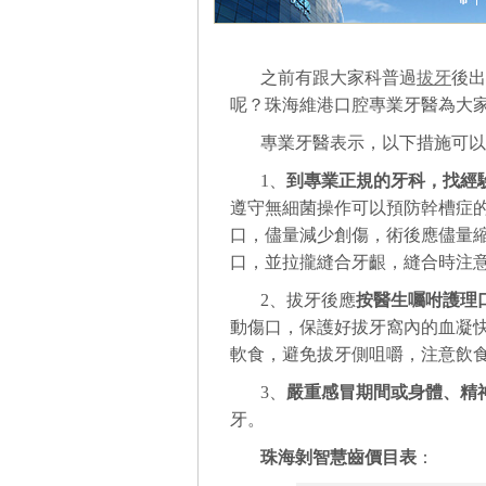
之前有跟大家科普過
拔牙
後出
呢？珠海維港口腔專業牙醫為大
專業牙醫表示，以下措施可以
1、
到專業正規的牙科，找經
遵守無細菌操作可以預防幹槽症
口，儘量減少創傷，術後應儘量
口，並拉攏縫合牙齦，縫合時注意
2、拔牙後應
按醫生囑咐護理
動傷口，保護好拔牙窩內的血凝
軟食，避免拔牙側咀嚼，注意飲食
3、
嚴重感冒期間或身體、精
牙。
珠海剝智慧齒價目表
：