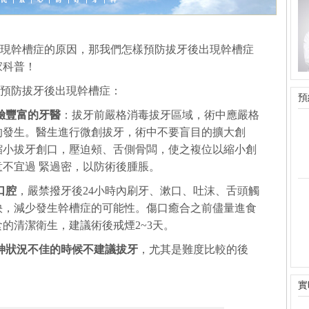
現幹槽症的原因，那我們怎樣預防拔牙後出現幹槽症
家科普！
預防拔牙後出現幹槽症：
預
驗豐富的牙醫
：拔牙前嚴格消毒拔牙區域，術中應嚴格
的發生。醫生進行微創拔牙，術中不要盲目的擴大創
縮小拔牙創口，壓迫頰、舌側骨闆，使之複位以縮小創
不宜過 緊過密，以防術後腫脹。
口腔
，嚴禁撥牙後24小時內刷牙、漱口、吐沫、舌頭觸
快，減少發生幹槽症的可能性。傷口癒合之前儘量進食
的清潔衛生，建議術後戒煙2~3天。
神狀況不佳的時候不建議拔牙
，尤其是難度比較的後
實