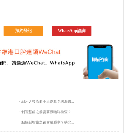
預約登記
WhatsApp諮詢
·
剝牙之後流血不止點算？珠海邊...
·
剝智慧齒之前需要做啲咩檢查？...
·
點解剝智齒之後會臉腫咧？拱北...