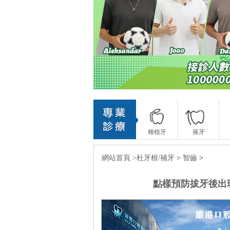
種植牙
箍牙
網站首頁 >
杜牙根/補牙
>
智齒
>
點樣預防拔牙後出