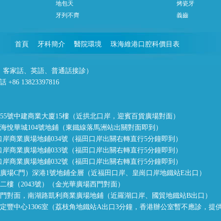
地包天
烤瓷牙
牙列不齊
義齒
首頁
牙科簡介
醫院環境
珠海維港口腔科價目表
潮州話、客家話、英語、普通話接診）
86 13823397816
55號中建商業大廈15樓（近拱北口岸，迎賓百貨廣場對面）
海悅華城104號地鋪（東鐵線落馬洲站出關對面即到）
口岸商業廣場地鋪034號（福田口岸出關右轉直行5分鐘即到）
口岸商業廣場地鋪033號（福田口岸出關右轉直行5分鐘即到）
口岸商業廣場地鋪032號（福田口岸出關右轉直行5分鐘即到）
廣場C門）深港1號地鋪全層（近福田口岸、皇崗口岸地鐵站E出口）
樓（2043號）（金光華廣場西門對面）
門對面，南湖路凱利商業廣場地鋪（近羅湖口岸、國貿地鐵站B出口）
定豐中心1306室（荔枝角地鐵站A出口3分鐘，香港辦公室暫不應診，提