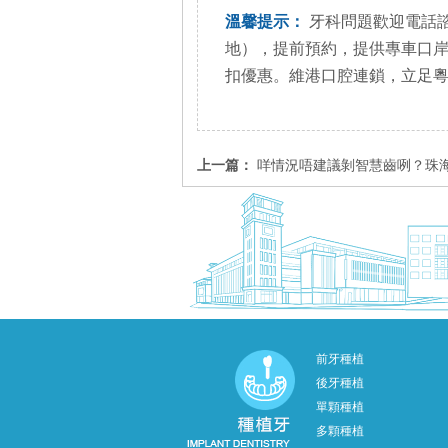
溫馨提示：
牙科問題歡迎電話諮詢+85
地），提前預約，提供專車口
扣優惠。維港口腔連鎖，立足
上一篇：
咩情況唔建議剝智慧齒咧？珠海剝智慧齒要
前牙種植
後牙種植
單顆種植
多顆種植