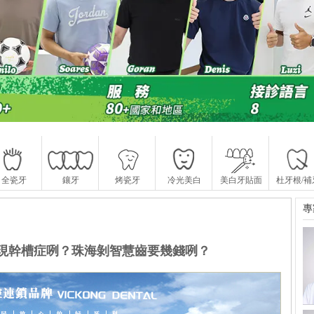
全瓷牙
鑲牙
烤瓷牙
冷光美白
美白牙貼面
杜牙根/補
專
現幹槽症咧？珠海剝智慧齒要幾錢咧？