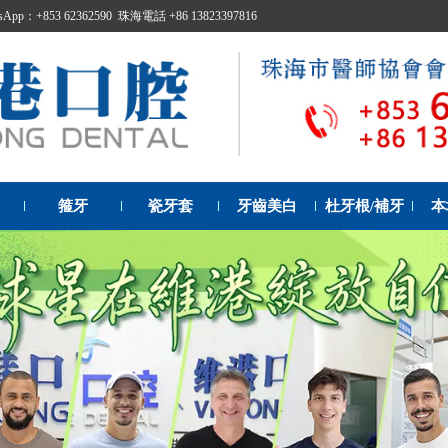
p：+853 62362590 珠海電話 +86 13823397816
箍牙
瓷牙套
牙齒美白
杜牙根/補牙
本