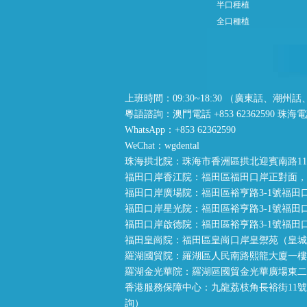
半口種植
全口種植
上班時間：09:30~18:30 （廣東話、
粵語諮詢：澳門電話 +853 62362590 珠海電話 +
WhatsApp：+853 62362590
WeChat：wgdental
珠海拱北院：珠海市香洲區拱北迎賓南路11
福田口岸香江院：福田區福田口岸正對面，
福田口岸廣場院：福田區裕亨路3-1號福田
福田口岸星光院：福田區裕亨路3-1號福田
福田口岸啟德院：福田區裕亨路3-1號福田
福田皇崗院：福田區皇崗口岸皇禦苑（皇城
羅湖國貿院：羅湖區人民南路熙龍大廈一樓二
羅湖金光華院：羅湖區國貿金光華廣場東二
香港服務保障中心：九龍荔枝角長裕街11號
詢）