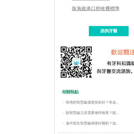
珠海維港口腔收費標準
諮詢牙醫
相關熱點
·
珠海剝智慧齒邊度技術好？有血...
·
剝智慧齒之前需要做咩檢查？點...
·
遠中阻生智慧齒係咪好難剝？如...