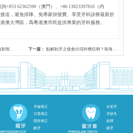
3 62362590（澳門）、+86 13823397816（内
岸接送，避免排隊、免專家掛號費、享受牙科診療最新折
粵港澳大灣區，爲粵港澳市民提供專業的牙科服務。
幾錢咧？
下一篇：
點解剝牙之後會出現幹槽症咧？珠海剝智慧齒要幾錢咧？
牙齒矯正
全瓷牙
兒童矯正
牙缺失
隱形矯正
嵌體
齙牙
鑲牙